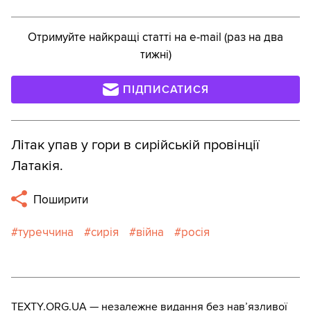
Отримуйте найкращі статті на e-mail (раз на два
тижні)
ПІДПИСАТИСЯ
Літак упав у гори в сирійській провінції
Латакія.
Поширити
туреччина
сирія
війна
росія
TEXTY.ORG.UA — незалежне видання без навʼязливої