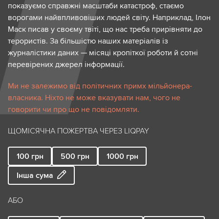
показуємо справжні масштаби катастроф, стаємо
ворогами найвпливовіших людей світу. Наприклад, Ілон
Маск писав у своєму твіті, що нас треба прирівняти до
терористів. За більшістю наших матеріалів із
журналістики даних — місяці кропіткої роботи й сотні
перевірених джерел інформації.
Ми не залежимо від політичних примх мільйонера-
власника. Ніхто не може вказувати нам, чого не
говорити чи про що не повідомляти.
ЩОМІСЯЧНА ПОЖЕРТВА ЧЕРЕЗ LIQPAY
100
грн
500
грн
1000
грн
Інша сума
АБО