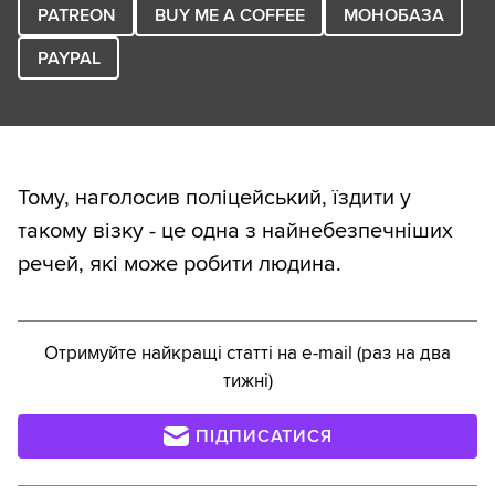
PATREON
BUY ME A COFFEE
МОНОБАЗА
PAYPAL
Тому, наголосив поліцейський, їздити у
такому візку - це одна з найнебезпечніших
речей, які може робити людина.
Отримуйте найкращі статті на e-mail (раз на два
тижні)
ПІДПИСАТИСЯ