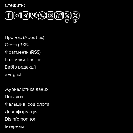
Стежити:
UA
EN
Про нас
(About us)
Статті
(RSS)
Фрагменти
(RSS)
Розсилки Текстів
Вибір редакції
#English
Журналістика даних
Послуги
Фальшиві соціологи
Дезінформація
Disinfomonitor
Інтернам