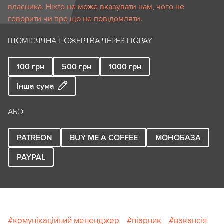
власника. Ніхто не може вказувати нам, чого не
говорити чи про що не повідомляти.
ЩОМІСЯЧНА ПОЖЕРТВА ЧЕРЕЗ LIQPAY
100
грн
500
грн
1000
грн
Інша сума
АБО
PATREON
BUY ME A COFFEE
МОНОБАЗА
PAYPAL
комунікаційний мененджер
піарник
вакансія