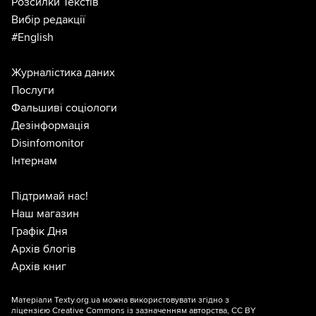
Розсилки Текстів
Вибір редакції
#English
Журналістика даних
Послуги
Фальшиві соціологи
Дезінформація
Disinfomonitor
Інтернам
Підтримай нас!
Наш магазин
Графік Дня
Архів блогів
Архів книг
Матеріали Texty.org.ua можна використовувати згідно з
ліцензією
Creative Commons із зазначенням авторства, CC BY