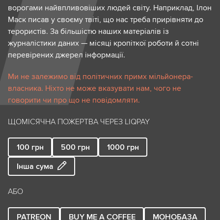
ворогами найвпливовіших людей світу. Наприклад, Ілон
Маск писав у своєму твіті, що нас треба прирівняти до
терористів. За більшістю наших матеріалів із
журналістики даних — місяці кропіткої роботи й сотні
перевірених джерел інформації.
Ми не залежимо від політичних примх мільйонера-
власника. Ніхто не може вказувати нам, чого не
говорити чи про що не повідомляти.
ЩОМІСЯЧНА ПОЖЕРТВА ЧЕРЕЗ LIQPAY
100
грн
500
грн
1000
грн
Інша сума
АБО
PATREON
BUY ME A COFFEE
МОНОБАЗА