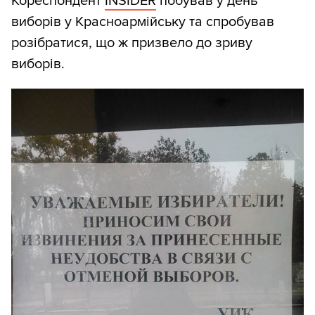
Кореспондент
INSIDER
побував у день
виборів у Красноармійську та спробував
розібратися, що ж призвело до зриву
виборів.