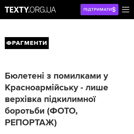
ПІДТРИМАТИ
ФРАГМЕНТИ
Бюлетені з помилками у
Красноармійську - лише
верхівка підкилимної
боротьби (ФОТО,
РЕПОРТАЖ)