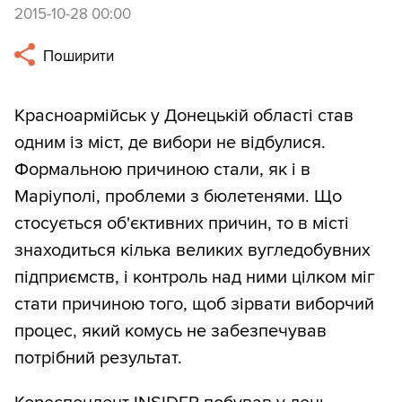
2015-10-28 00:00
Поширити
Красноармійськ у Донецькій області став
одним із міст, де вибори не відбулися.
Формальною причиною стали, як і в
Маріуполі, проблеми з бюлетенями. Що
стосується об'єктивних причин, то в місті
знаходиться кілька великих вугледобувних
підприємств, і контроль над ними цілком міг
стати причиною того, щоб зірвати виборчий
процес, який комусь не забезпечував
потрібний результат.