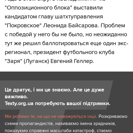
"Оппозиционного блока" выставили
кандидатом главу шатхтуправления
"Покровское" Леонида Байсарова. Проблем
с победой у него бы не было, но неожиданно
тут же решил баллотироваться еще один экс-
регионал, президент футбольного клуба
"Заря" (Луганск) Евгений Геллер.
Це дратує, і ми це знаємо. Але це дуже
важливо.
Texty.org.ua потребують вашої підтримки.
Ми робимо те, на що не наважуються інші.
Розкриваємо
схеми пропагандистів, називаємо імена зрадників,
показуємо справжні масштаби катастроф, стаємо