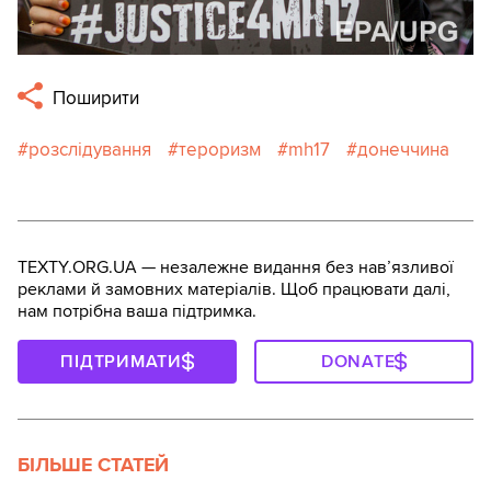
Поширити
розслідування
тероризм
mh17
донеччина
TEXTY.ORG.UA — незалежне видання без навʼязливої
реклами й замовних матеріалів. Щоб працювати далі,
нам потрібна ваша підтримка.
ПІДТРИМАТИ
DONATE
БІЛЬШЕ СТАТЕЙ