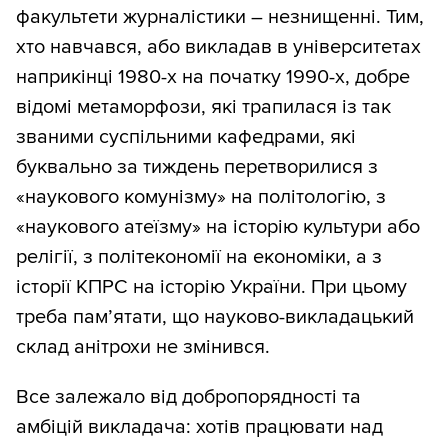
факультети журналістики – незнищенні. Тим,
хто навчався, або викладав в університетах
наприкінці 1980-х на початку 1990-х, добре
відомі метаморфози, які трапилася із так
званими суспільними кафедрами, які
буквально за тиждень перетворилися з
«наукового комунізму» на політологію, з
«наукового атеїзму» на історію культури або
релігії, з політекономії на економіки, а з
історії КПРС на історію України. При цьому
треба пам’ятати, що науково-викладацький
склад анітрохи не змінився.
Все залежало від добропорядності та
амбіцій викладача: хотів працювати над