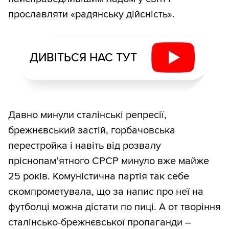
прославляти «радянську дійсність».
ДИВІТЬСЯ НАС ТУТ
Давно минули сталінські репресії,
брежнєвський застій, горбачовська
перестройка і навіть від розвалу
пріснопамʼятного СРСР минуло вже майже
25 років. Комуністична партія так себе
скомпрометувала, що за напис про неї на
футболці можна дістати по пиці. А от творіння
сталінсько-брежнєвської пропаганди –