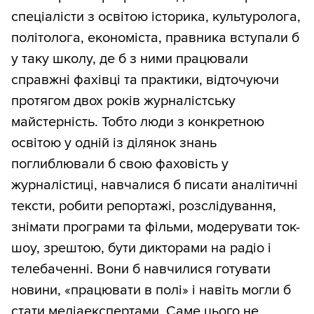
спеціалісти з освітою історика, культуролога,
політолога, економіста, правника вступали б
у таку школу, де б з ними працювали
справжні фахівці та практики, відточуючи
протягом двох років журналістську
майстерність. Тобто люди з конкретною
освітою у одній із ділянок знань
поглиблювали б свою фаховість у
журналістиці, навчалися б писати аналітичні
тексти, робити репортажі, розслідування,
знімати програми та фільми, модерувати ток-
шоу, зрештою, бути дикторами на радіо і
телебаченні. Вони б навчилися готувати
новини, «працювати в полі» і навіть могли б
стати медіаекспертами. Саме цього не