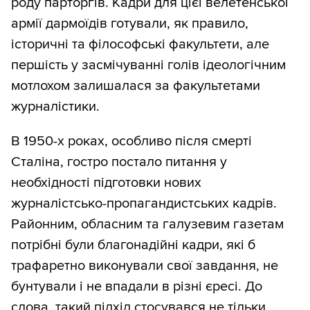
роду парторгів. Кадри для цієї велетенської
армії дармоїдів готували, як правило,
історичні та філософські факультети, але
першість у засмічуванні голів ідеологічним
мотлохом залишалася за факультетами
журналістики.
В 1950-х роках, особливо після смерті
Сталіна, гостро постало питання у
необхідності підготовки нових
журналістсько-пропагандистських кадрів.
Районним, обласним та галузевим газетам
потрібні були благонадійні кадри, які б
трафаретно виконували свої завдання, не
бунтували і не впадали в різні єресі. До
слова, такий підхід стосувався не тільки