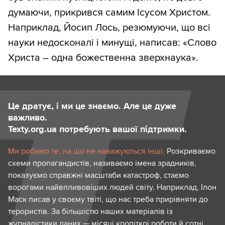
думаючи, прикрився самим Ісусом Христом.
Наприклад, Йосип Лось, резюмуючи, що всі
науки недосконалі і минущі, написав: «Слово
Христа – одна божественна зверхнаука».
Це дратує, і ми це знаємо. Але це дуже
важливо.
Texty.org.ua потребують вашої підтримки.
Ми робимо те, на що не наважуються інші.
Розкриваємо
схеми пропагандистів, називаємо імена зрадників,
показуємо справжні масштаби катастроф, стаємо
ворогами найвпливовіших людей світу. Наприклад, Ілон
Маск писав у своєму твіті, що нас треба прирівняти до
терористів. За більшістю наших матеріалів із
журналістики даних — місяці кропіткої роботи й сотні