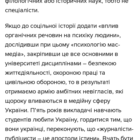
філологічних або історичних наук, тобто не
спеціалісти.
Якщо до соцільної історії додати «вплив
органічних речовин на психіку людини»,
дослідивши при цьому «психологію мас-
медіа», закріпивши це все основними в
університеті дисциплінами – безпекою
життєдіяльності, охороною праці та
цивільною обороною, то в результаті
отримаємо армію амбітних невігласів, які
щороку вливаються в медійну сферу
України. П’ять років викладачі навчають
студентів любити Україну, гордитися тим, що
вони українці, переконують, що «журналісти-
публіцисти – це апостоли істини». Вчать бути