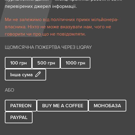
перевірених джерел інформації.
Ми не залежимо від політичних примх мільйонера-
власника. Ніхто не може вказувати нам, чого не
говорити чи про що не повідомляти.
ЩОМІСЯЧНА ПОЖЕРТВА ЧЕРЕЗ LIQPAY
100
грн
500
грн
1000
грн
Інша сума
АБО
PATREON
BUY ME A COFFEE
МОНОБАЗА
PAYPAL