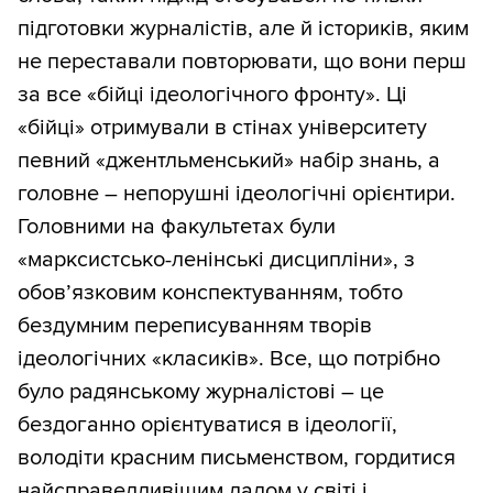
підготовки журналістів, але й істориків, яким
не переставали повторювати, що вони перш
за все «бійці ідеологічного фронту». Ці
«бійці» отримували в стінах університету
певний «джентльменський» набір знань, а
головне – непорушні ідеологічні орієнтири.
Головними на факультетах були
«марксистсько-ленінські дисципліни», з
обов’язковим конспектуванням, тобто
бездумним переписуванням творів
ідеологічних «класиків». Все, що потрібно
було радянському журналістові – це
бездоганно орієнтуватися в ідеології,
володіти красним письменством, гордитися
найсправедливішим ладом у світі і