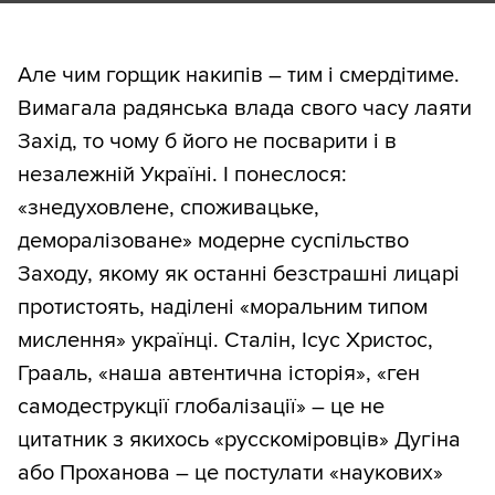
Але чим горщик накипів – тим і смердітиме.
Вимагала радянська влада свого часу лаяти
Захід, то чому б його не посварити і в
незалежній Україні. І понеслося:
«знедуховлене, споживацьке,
деморалізоване» модерне суспільство
Заходу, якому як останні безстрашні лицарі
протистоять, наділені «моральним типом
мислення» українці. Сталін, Ісус Христос,
Грааль, «наша автентична історія», «ген
самодеструкції глобалізації» – це не
цитатник з якихось «русскоміровців» Дугіна
або Проханова – це постулати «наукових»