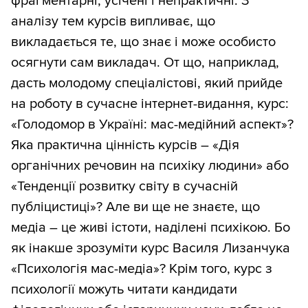
фрагментарні, усічені і непрактичні. З
аналізу тем курсів випливає, що
викладається те, що знає і може особисто
осягнути сам викладач. От що, наприклад,
дасть молодому спеціалістові, який прийде
на роботу в сучасне інтернет-видання, курс:
«Голодомор в Україні: мас-медійний аспект»?
Яка практична цінність курсів – «Дія
органічних речовин на психіку людини» або
«Тенденції розвитку світу в сучасній
публіцистиці»? Але ви ще не знаєте, що
медіа – це живі істоти, наділені психікою. Бо
як інакше зрозуміти курс Василя Лизанчука
«Психологія мас-медіа»? Крім того, курс з
психології можуть читати кандидати