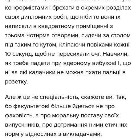
конформістами і брехати в окремих розділах
своїх дипломних робіт, що ніби то вони їх
написали в квадратному приміщенні з
трьома-чотирма отворами, сидячи за столом
під таким то кутом, кліпаючи повіками кожні
10 секунд, щоб не пересихали очі. Навчили,
як треба падати при ядерному вибухові і, що
ні за які калачики не можна пхати пальці в
розетку.
Але ж це не спеціальність, скажете ви. Так,
бо факультетові більше йдеться не про
фаховість, а про моральну поставу своїх
випускників, про дотримання ними етичних
норм у відносинах з викладачами,