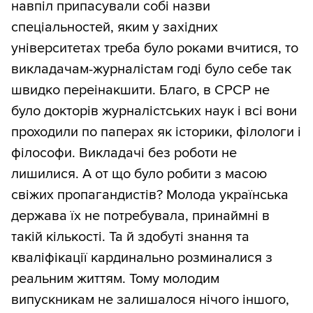
навпіл припасували собі назви
спеціальностей, яким у західних
університетах треба було роками вчитися, то
викладачам-журналістам годі було себе так
швидко переінакшити. Благо, в СРСР не
було докторів журналістських наук і всі вони
проходили по паперах як історики, філологи і
філософи. Викладачі без роботи не
лишилися. А от що було робити з масою
свіжих пропагандистів? Молода українська
держава їх не потребувала, принаймні в
такій кількості. Та й здобуті знання та
кваліфікації кардинально розминалися з
реальним життям. Тому молодим
випускникам не залишалося нічого іншого,