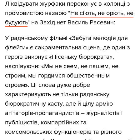
Ліквідувати журфаки переконує в колонці з
промовистою назвою "
Не сіють, не орють, не
будують
" на Захід.нет Василь Расевич:
У радянському фільмі «Забута мелодія для
флейти» є сакраментальна сцена, де один з
героїв виконує «Пісеньку бюрократа»,
наспівуючи: «Мы не сеем, не пашем, не
строим, мы гордимся общественным
строем». Ці слова дуже добре
характеризують не тільки радянську
бюрократичну касту, але й цілу армію
агітаторів-пропагандистів – журналістів і
публіцистів, компартійних та
комсомольських функціонерів та різного