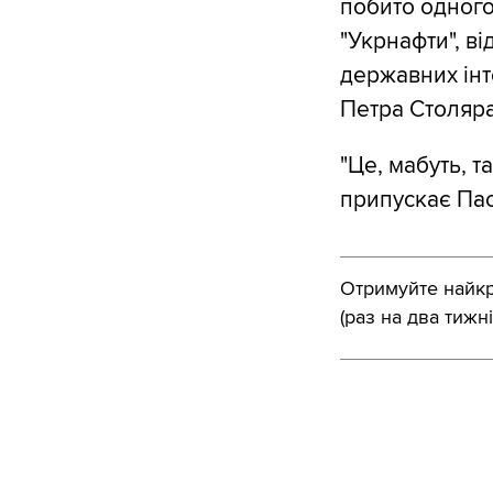
побито одного
"Укрнафти", в
державних інт
Петра Столяра"
"Це, мабуть, т
припускає Пас
Отримуйте найкра
(раз на два тижні