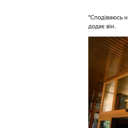
"Сподіваюсь н
додає він.