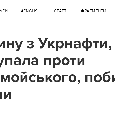
УГИ
#ENGLISH
СТАТТІ
ФРАГМЕНТИ
ну з Укрнафти,
упала проти
мойського, поб
ми