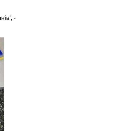
ів", -