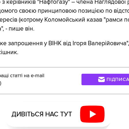
 з керівників "Нафтогазу" – члена Наглядової
ідомого своєю принциповою позицією по відс
ересів (котрому Коломойський казав "рамси по
, - пише він.
аке запрошення у ВІНК від Ігоря Валерійовича",
ішник.
щі статті на e-mail
ПІДПИС
)
ДИВІТЬСЯ НАС ТУТ