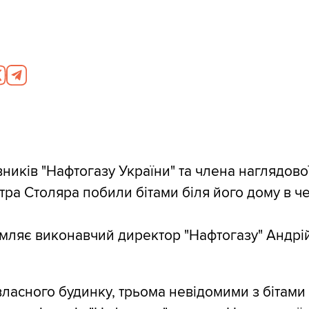
вників "Нафтогазу України" та члена наглядово
тра Столяра побили бітами біля його дому в ч
мляє виконавчий директор "Нафтогазу" Андрі
власного будинку, трьома невідомими з бітами