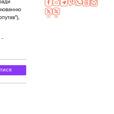
 ради
тоюванню
путав"),
UA
EN
 -
АТИСЯ