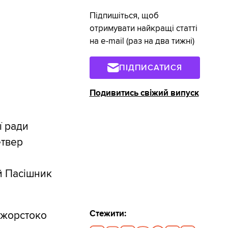
Підпишіться, щоб
отримувати найкращі статті
на e-mail (раз на два тижні)
ПІДПИСАТИСЯ
Подивитись свіжий випуск
ї ради
етвер
й Пасішник
Стежити:
 жорстоко