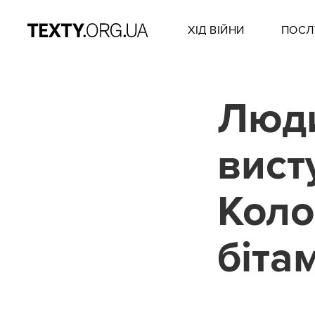
ХІД ВІЙНИ
ПОСЛ
Люди
вист
Коло
біта