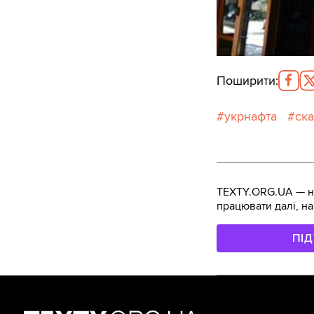
Поширити
:
укрнафта
ск
TEXTY.ORG.UA — не
працювати далі, на
ПІ