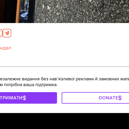
андал
залежне видання без навʼязливої реклами й замовних мате
м потрібна ваша підтримка.
ДТРИМАТИ
DONATE