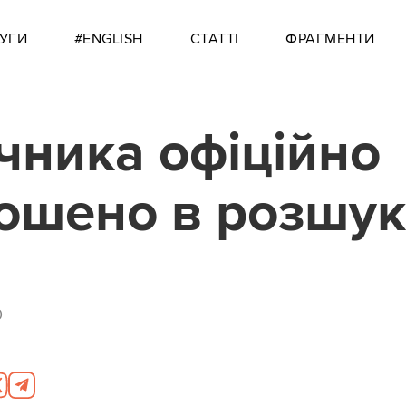
УГИ
#ENGLISH
СТАТТІ
ФРАГМЕНТИ
чника офіційно
ошено в розшук
0