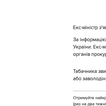
Екс-міністр з'
За інформаціє
України. Екс-м
органів прокур
Табачника звин
або заволоді
Отримуйте найкра
(раз на два тижні