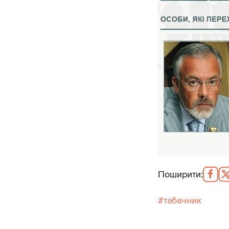
Поширити
:
табачник