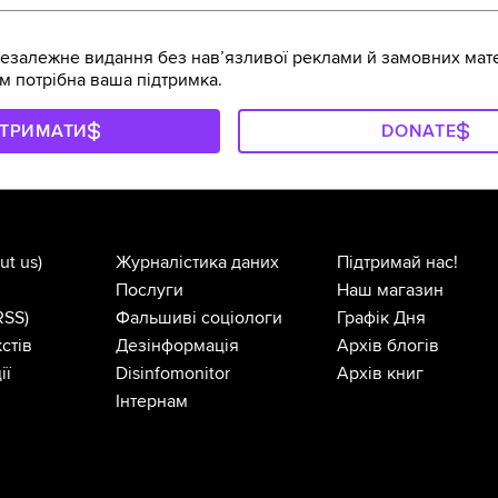
залежне видання без навʼязливої реклами й замовних мате
м потрібна ваша підтримка.
ДТРИМАТИ
DONATE
ut us)
Журналістика даних
Підтримай нас!
Послуги
Наш магазин
RSS)
Фальшиві соціологи
Графік Дня
стів
Дезінформація
Архів блогів
ії
Disinfomonitor
Архів книг
Інтернам