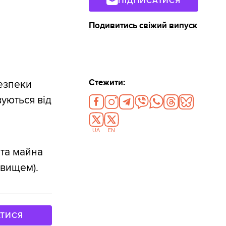
ПІДПИСАТИСЯ
Подивитись свіжий випуск
Стежити:
езпеки
вуються від
UA
EN
ата майна
вищем).
АТИСЯ