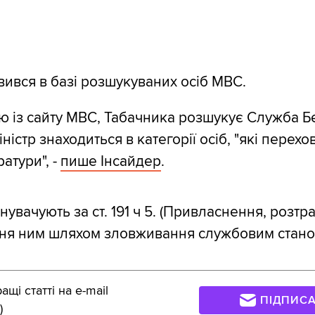
явився в базі розшукуваних осіб МВС.
ю із сайту МВС, Табачника розшукує Служба Б
іністр знаходиться в категорії осіб, "які перехо
атури", -
пише Інсайдер
.
увачують за ст. 191 ч 5. (Привласнення, розтр
ння ним шляхом зловживання службовим стано
щі статті на e-mail
ПІДПИС
)