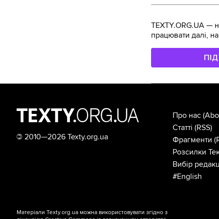
TEXTY.ORG.UA — не
працювати далі, на
ПІ
Про нас
(Abo
Статті
(RSS)
©
2010—2026 Texty.org.ua
Фрагменти
(
Розсилки Тек
Вибір редакц
#English
Матеріали Texty.org.ua можна використовувати згідно з