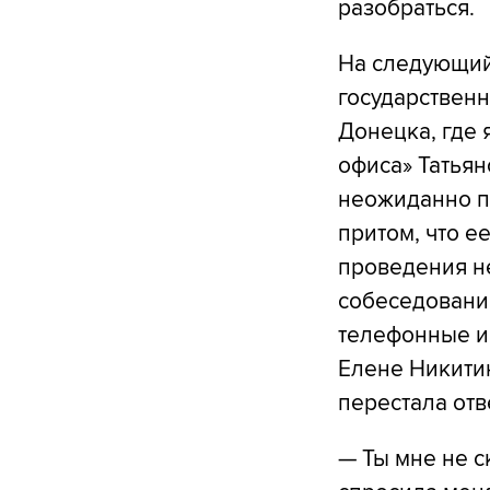
разобраться.
На следующий 
государственн
Донецка, где 
офиса» Татьян
неожиданно п
притом, что е
проведения не
собеседования
телефонные и
Елене Никитин
перестала отв
— Ты мне не с