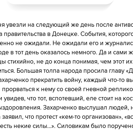
ня увезли на следующий же день после антив
а правительства в Донецке. События, которог
енно не ожидали. Не ожидали его и журналис
оде в тот день оказалось немного. Да и сами 
ы стихийно, не до конца понимая, чем этот и
ться. Большая толпа народа просила главу «
харченко прекратить войну, каждый что-то в
 прорваться к нему со своей гневной реплико
 увидев, что тот, вспотевший, еле стоит на ко
ыздоровления. Захарченко выслушал людей, н
заявил, что протест «кем-то организован», «вс
«есть некие силы…». Силовикам было поручен