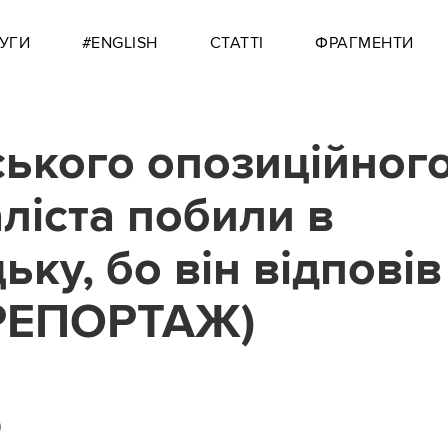
УГИ
#ENGLISH
СТАТТІ
ФРАГМЕНТИ
ського опозиційног
ліста побили в
ку, бо він відповів
(РЕПОРТАЖ)
0