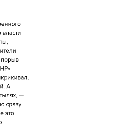
оенного
о власти
ты,
жители
х порыв
ДНР»
ыкрикивал,
й. А
стылях, —
о сразу
е это
о