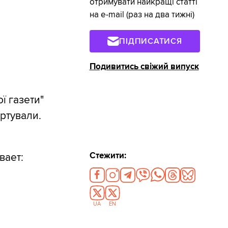
отримувати найкращі статті
на e-mail (раз на два тижні)
ПІДПИСАТИСЯ
Подивитись свіжий випуск
ї газети"
ртували.
Стежити:
вает:
UA
EN