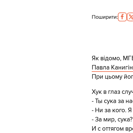
Поширити
:
Як відомо, МГ
Павла Канигі
При цьому йог
Хук в глаз сл
- Ты сука за н
- Ни за кого. Я
- За мир, сука?
И с оттягом вр