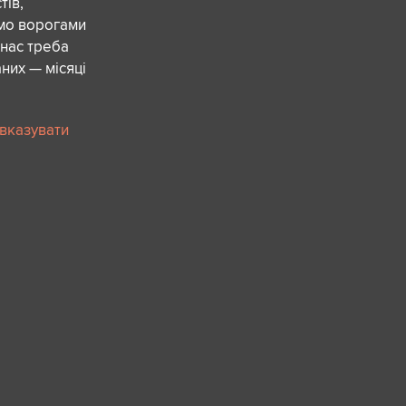
ів,
ємо ворогами
 нас треба
них — місяці
 вказувати