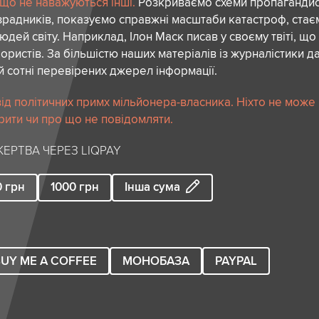
 що не наважуються інші.
Розкриваємо схеми пропагандист
зрадників, показуємо справжні масштаби катастроф, ста
дей світу. Наприклад, Ілон Маск писав у своєму твіті, що
ористів. За більшістю наших матеріалів із журналістики да
й сотні перевірених джерел інформації.
ід політичних примх мільйонера-власника. Ніхто не може
рити чи про що не повідомляти.
ЕРТВА ЧЕРЕЗ LIQPAY
0
грн
1000
грн
Інша сума
UY ME A COFFEE
МОНОБАЗА
PAYPAL