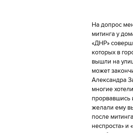
На допрос ме
митинга у дом
«ДНР» соверш
которых в гор
вышли на улиц
может закончи
Александра За
многие хотели
прорвавшись и
желали ему в
после митинга 
неспроста» и 