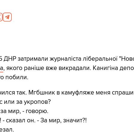
Б ДНР затримали журналіста ліберальної "Ново
на
, якого раніше вже викрадали. Канигіна депо
о побили.
учился так. Мгбшник в камуфляже меня спраши
ас или за укропов?
 за мир, - говорю.
! - сказал он. - За мир, значит?!
езал.