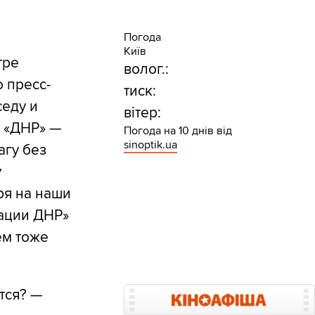
Погода
Київ
тре
волог.:
 пресс-
тиск:
седу и
вітер:
 «ДНР» —
Погода на 10 днів від
sinoptik.ua
агу без
у
ря на наши
ации ДНР»
ем тоже
тся? —