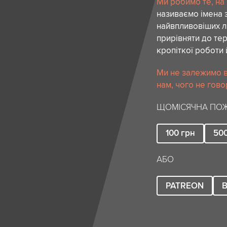
Ми робимо те, на
називаємо імена 
найвпливовіших лю
прирівняти до тер
кропіткої роботи 
Ми не залежимо в
нам, чого не гово
ЩОМІСЯЧНА ПОЖ
100
грн
50
АБО
PATREON
B