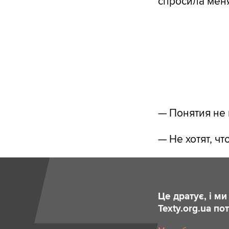
спросила меня
— Понятия не
— Не хотят, ч
Це дратує, і м
Texty.org.ua п