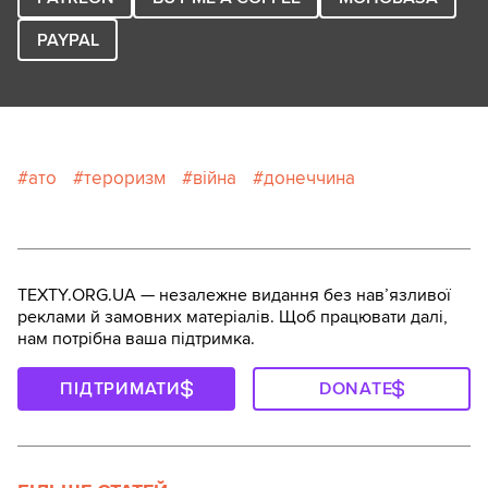
PAYPAL
ато
тероризм
війна
донеччина
TEXTY.ORG.UA — незалежне видання без навʼязливої
реклами й замовних матеріалів. Щоб працювати далі,
нам потрібна ваша підтримка.
ПІДТРИМАТИ
DONATE