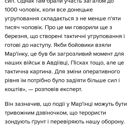
сил. Однак там брали участь загалом до
1000 чоловік, коли все донецьке
угруповання складається з не менше п'яти
тисяч чоловік. Про це ми говорили ще з
березня, що створені тактичні угруповання і
готові до наступу. Якби бойовики взяли
Мар'їнку, це був би загрозливий момент для
наших військ в Авдіївці, Пісках тощо, але це
тактична картина. Для зміни оперативного
рівня їм потрібно було задіяти більше сил і
коштів», — розповів експерт.
Він зазначив, що події у Мар'їнці можуть бути
тривожним дзвіночком, що терористи
зондують ґрунт і перевіряють нашу оборону.