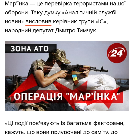
Мар'їнка — це перевірка терористами нашої
оборони. Таку думку «Аналітичній службі
новин»
висловив
керівник групи «ІС»,
народний депутат Дмитро Тимчук.
«Ці події пов'язують із багатьма факторами,
кажуть, що вони приурочені до саміту, до