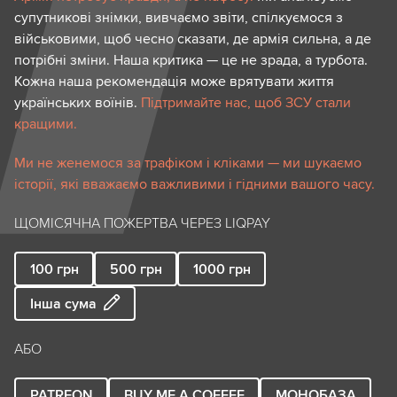
супутникові знімки, вивчаємо звіти, спілкуємося з
військовими, щоб чесно сказати, де армія сильна, а де
потрібні зміни. Наша критика — це не зрада, а турбота.
Кожна наша рекомендація може врятувати життя
українських воїнів.
Підтримайте нас, щоб ЗСУ стали
кращими.
Ми не женемося за трафіком і кліками — ми шукаємо
історії, які вважаємо важливими і гідними вашого часу.
ЩОМІСЯЧНА ПОЖЕРТВА ЧЕРЕЗ LIQPAY
100
грн
500
грн
1000
грн
Інша сума
АБО
PATREON
BUY ME A COFFEE
МОНОБАЗА