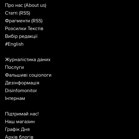
Про нас
(About us)
Статті
(RSS)
Фрагменти
(RSS)
Розсилки Текстів
Вибір редакції
#English
Журналістика даних
Послуги
Фальшиві соціологи
Дезінформація
Disinfomonitor
Інтернам
Підтримай нас!
Наш магазин
Графік Дня
Архів блогів