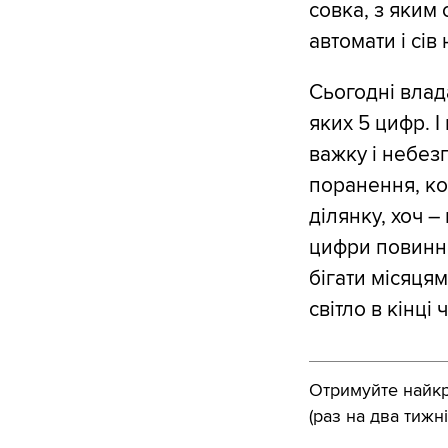
совка, з яким 
автомати і сів 
Сьогодні влад
яких 5 цифр. І
важку і небез
поранення, ко
ділянку, хоч –
цифри повинні
бігати місяця
світло в кінці
Отримуйте найкра
(раз на два тижні