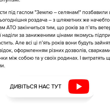
сти під гаслом "Землю – селянам!" позбавили 
Сьогоднішня роздача – з шляхетних же начебто 
ам АТО закінчиться тим, що років за п’ять вет
ї наділи за заниженими цінами якомусь підпр
ить. Але всі ці п’ять років вони будуть зайнят
ідок, оформленням різних дозволів, сварками
ки між собою та у своїх родинах. І витратять щ
ми.
ДИВІТЬСЯ НАС ТУТ