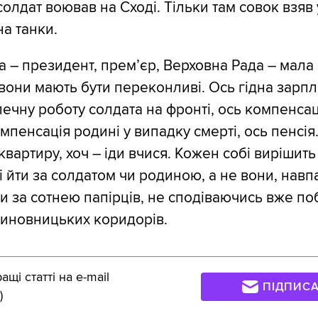
солдат воював на Сході. Тільки там совок взяв 
на танки.
а – президент, прем’єр, Верховна Рада – мала
 вони мають бути переконливі. Ось гідна зарпл
печну роботу солдата на фронті, ось компенсац
мпенсація родині у випадку смерті, ось пенсія
 квартиру, хоч – іди вчися. Кожен собі вирішить с
 йти за солдатом чи родиною, а не вони, навп
ми за сотнею папірців, не сподіваючись вже по
 чиновницьких коридорів.
щі статті на e-mail
ПІДПИС
)