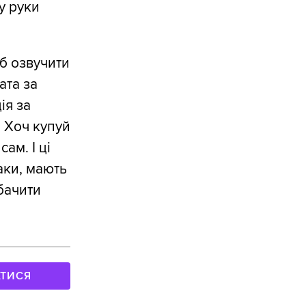
у руки
 б озвучити
ата за
ія за
. Хоч купуй
ам. І ці
аки, мають
бачити
АТИСЯ