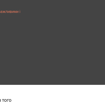
важливими і
в того