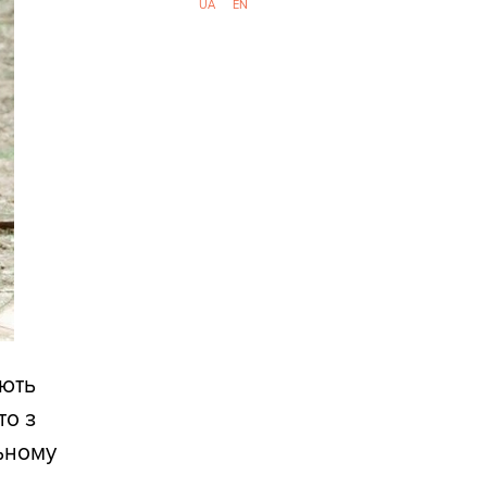
UA
EN
юють
то з
льному