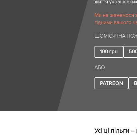
життя українських
Ми не женемося за
гідними вашого ча
ЩОМІСЯЧНА ПОЖ
100
грн
50
АБО
PATREON
B
Усі ці пільги –