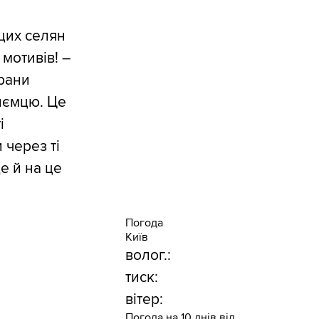
цих селян
мотивів! –
ерани
иємцю. Це
і
 через ті
е й на це
Погода
Київ
волог.:
тиск:
вітер:
Погода на 10 днів від