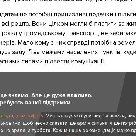
датам не потрібні принизливі подачки і пільги
і всі решта. Вони цілком могли б платити за жи
проїзд у громадському транспорті, не забираюч
онерів. Мало кому з них справді потрібна земе
мусь задуп’ї за межами населених пунктів, куд
сними силами підвести комунікації.
и це знаємо. Але це дуже важливо.
отребують вашої підтримки.
авди, а не пафосу.
Ми аналізуємо супутникові знімки, вив
ськовими, щоб чесно сказати, де армія сильна, а де потріб
е не зрада, а турбота. Кожна наша рекомендація може в