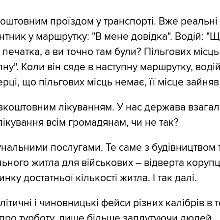
оштовним проїздом у транспорті. Вже реальні с
тник у маршрутку: "В мене довідка". Водій: "Щ
 печатка, а ви точно там були? Пільгових місць
ну". Коли він сяде в наступну маршрутку, воді
рці, що пільгових місць немає, її місце зайняв
езкоштовним лікуванням. У нас держава взагал
ікування всім громадянам, чи не так?
унальними послугами. Те саме з будівництвом 
льного житла для військових – відверта корупц
инку достатньої кількості житла. І так далі.
літичні і чиновницькі фейси різних калібрів в 
про турботу, лише більше заплутуючи людей.