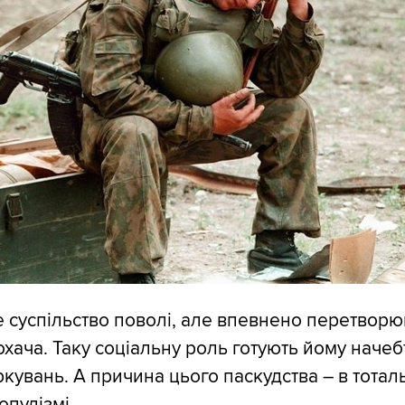
 суспільство поволі, але впевнено перетвор
охача. Таку соціальну роль готують йому начеб
кувань. А причина цього паскудства – в тота
опулізмі.