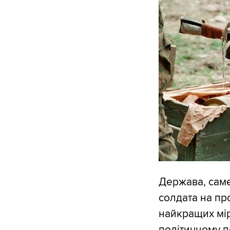
Держава, саме
солдата на пр
найкращих мір
політичному п