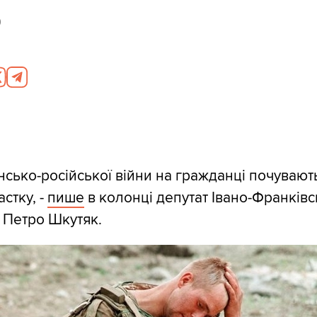
0
нсько-російської війни на гражданці почувают
стку, -
пише
в колонці депутат Івано-Франківс
 Петро Шкутяк.