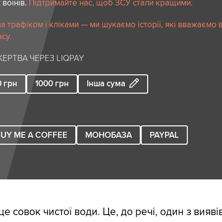
 воїнів.
Підтримайте нас, щоб ЗСУ стали кращими.
 трафіком і кліками — ми шукаємо історії, які вважаємо 
су.
ЕРТВА ЧЕРЕЗ LIQPAY
0
грн
1000
грн
Інша сума
UY ME A COFFEE
МОНОБАЗА
PAYPAL
 це совок чистої води. Це, до речі, один з вияві