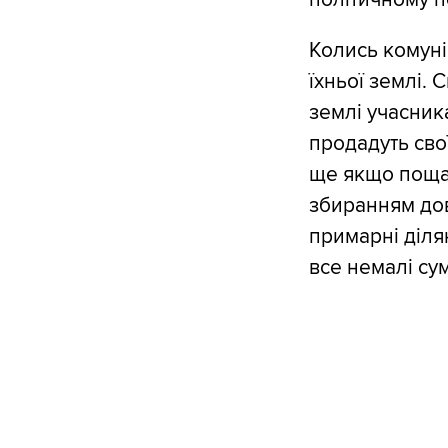
Колись комуні
їхньої землі. 
землі учасник
продадуть сво
ще якщо пощаст
збиранням дов
примарні ділян
все немалі су