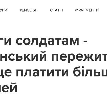
УГИ
#ENGLISH
СТАТТІ
ФРАГМЕНТИ
ги солдатам -
нський пережит
е платити біль
шей