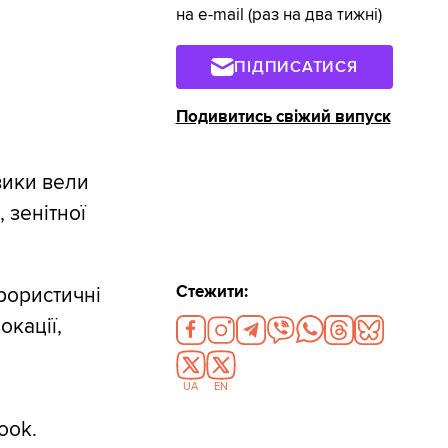
на e-mail (раз на два тижні)
ПІДПИСАТИСЯ
Подивитись свіжий випуск
вики вели
, зенітної
Стежити:
ерористичні
окації,
UA
EN
ook.