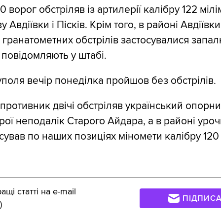
.10 ворог обстріляв із артилерії калібру 122 міл
у Авдіївки і Пісків. Крім того, в районі Авдіївки
с гранатометних обстрілів застосувалися запа
 повідомляють у штабі.
уполя вечір понеділка пройшов без обстрілів.
противник двічі обстріляв український опорний
брої неподалік Старого Айдара, а в районі уро
сував по наших позиціях міномети калібру 120
щі статті на e-mail
ПІДПИС
)