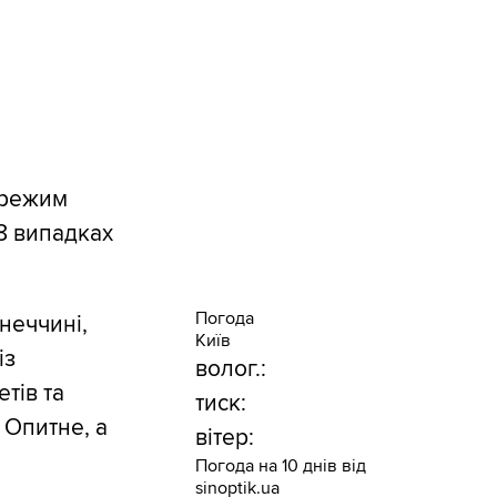
 режим
 8 випадках
Погода
неччині,
Київ
із
волог.:
тів та
тиск:
, Опитне, а
вітер:
Погода на 10 днів від
sinoptik.ua