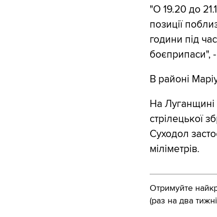
"О 19.20 до 21
позиції поблиз
години під ча
боєприпаси", -
В районі Марі
На Луганщині 
стрілецької з
Суходол засто
міліметрів.
Отримуйте найкра
(раз на два тижні