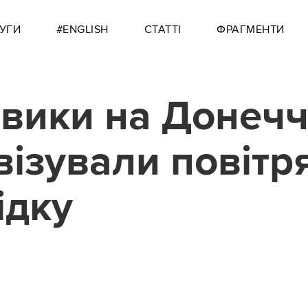
УГИ
#ENGLISH
СТАТТІ
ФРАГМЕНТИ
вики на Донечч
візували повітр
ідку