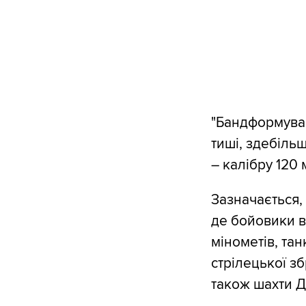
"Бандформуван
тиші, здебільш
– калібру 120 
Зазначається,
де бойовики в
мінометів, тан
стрілецької зб
також шахти Д