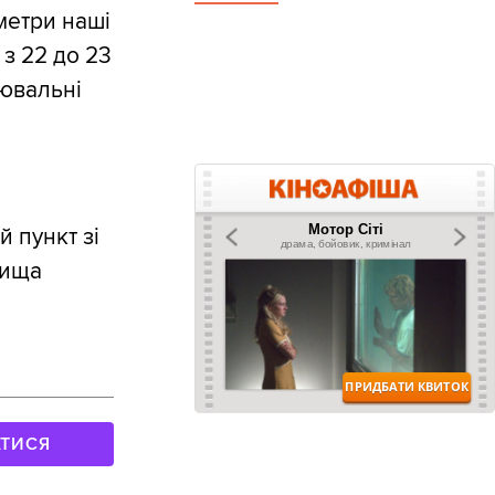
іметри наші
 з 22 до 23
лювальні
 пункт зі
чища
АТИСЯ