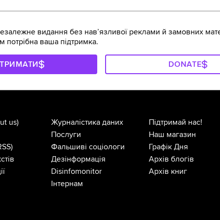
залежне видання без навʼязливої реклами й замовних мате
м потрібна ваша підтримка.
ДТРИМАТИ
DONATE
ut us)
Журналістика даних
Підтримай нас!
Послуги
Наш магазин
RSS)
Фальшиві соціологи
Графік Дня
стів
Дезінформація
Архів блогів
ії
Disinfomonitor
Архів книг
Інтернам