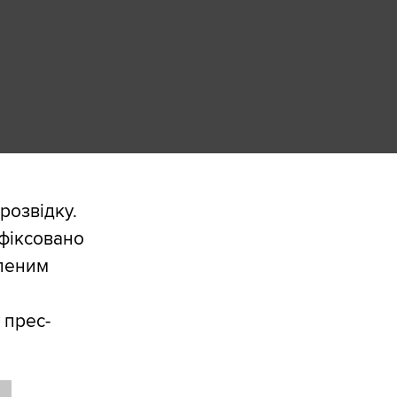
розвідку.
фіксовано
еленим
 прес-