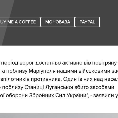
UY ME A COFFEE
МОНОБАЗА
PAYPAL
період ворог достатньо активно вів повітряну 
та поблизу Маріуполя нашими військовими за
езпілотників противника. Один із них над нас
 поблизу Станиці Луганської збито засобами
ої оборони Збройних Сил України", - заявили у