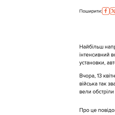
Поширити
:
Найбільш напр
інтенсивний во
установки, авт
Вчора, 13 квіт
війська так з
вели обстріли 
Про це повідо