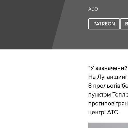
АБО
PATREON
B
"У зазначений 
На Луганщині 
8 прольотів б
пунктом Тепле
протиповітрян
центрі АТО.