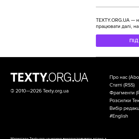
TEXTY.ORG.UA — не
працювати далі, на
ПІ
Про нас
(Abo
Статті
(RSS)
©
2010—2026 Texty.org.ua
Фрагменти
(
Розсилки Тек
Вибір редакц
#English
Матеріали Texty.org.ua можна використовувати згідно з