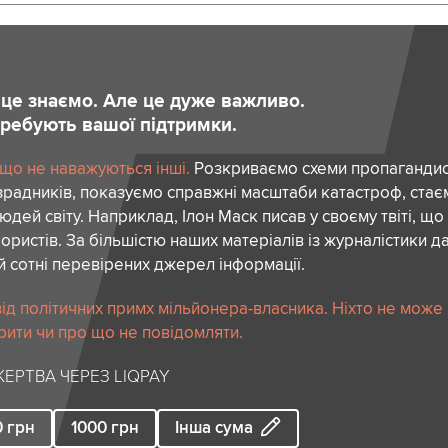
и це знаємо. Але це дуже важливо.
отребують вашої підтримки.
 що не наважуються інші.
Розкриваємо схеми пропагандист
зрадників, показуємо справжні масштаби катастроф, ста
дей світу. Наприклад, Ілон Маск писав у своєму твіті, що
ористів. За більшістю наших матеріалів із журналістики да
й сотні перевірених джерел інформації.
ід політичних примх мільйонера-власника. Ніхто не може
рити чи про що не повідомляти.
ЕРТВА ЧЕРЕЗ LIQPAY
0
грн
1000
грн
Інша сума