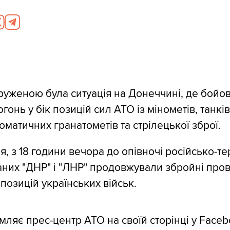
уженою була ситуація на Донеччині, де бойо
гонь у бік позицій сил АТО із мінометів, танків
оматичних гранатометів та стрілецької зброї.
ня, з 18 години вечора до опівночі російсько-т
ваних "ДНР" і "ЛНР" продовжували збройні пров
позицій українських військ.
мляє прес-центр АТО на своїй сторінці у Faceb