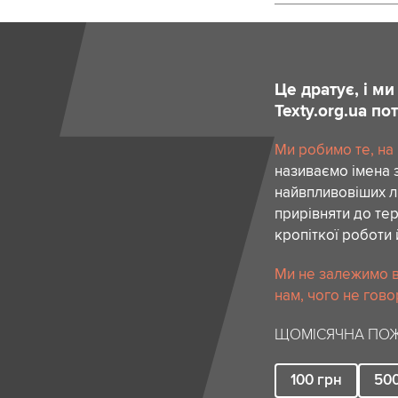
Це дратує, і м
Texty.org.ua п
Ми робимо те, на
називаємо імена 
найвпливовіших лю
прирівняти до тер
кропіткої роботи 
Ми не залежимо в
нам, чого не гово
ЩОМІСЯЧНА ПОЖ
100
грн
50