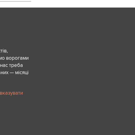
ів,
ємо ворогами
 нас треба
них — місяці
 вказувати