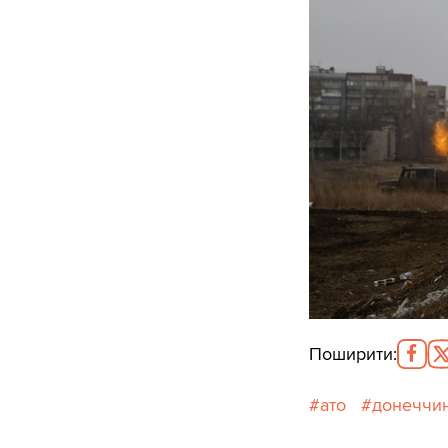
Поширити
:
ато
донеччи