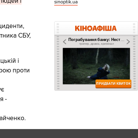
людей і
sinoptik.ua
циденти,
ітника СБУ,
цькій і
брою проти
ує
я -
вайченко.