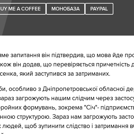
UY ME A COFFEE
МОНОБАЗА
PAYPAL
яме запитання він підтвердив, що мова йде пр
акож він додав, що перевіряється причетність 
енка, який заступився за затриманих.
би, особливо з Дніпропетровської обласної д
, зараз загрожують нашим слідчим через засто
ройних формувань, зокрема "Січ"- підприємств
онною структурою. Зараз нам загрожують заст
 людей, щоб зупинити слідство і затримання вб