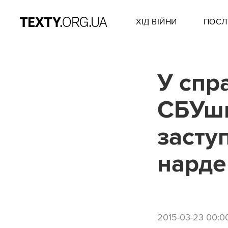
ХІД ВІЙНИ
ПОСЛ
У спр
СБУшн
засту
нарде
2015-03-23 00:0