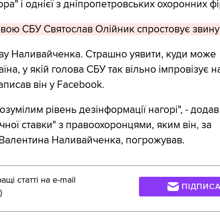
ра" і однієї з дніпропетровських охоронних фі
вою СБУ Святослав Олійник спростовує звину
ву Наливайченка. Страшно уявити, куди може
їна, у якій голова СБУ так вільно імпровізує н
написав він у Facebook.
озумілим рівень дезінформації нагорі", - додав
чної ставки" з правоохоронцями, яким він, за
Валентина Наливайченка, погрожував.
щі статті на e-mail
ПІДПИС
)