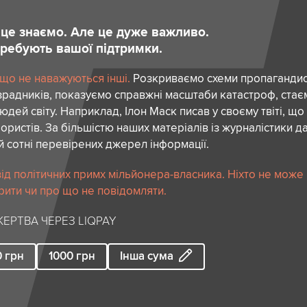
и це знаємо. Але це дуже важливо.
отребують вашої підтримки.
 що не наважуються інші.
Розкриваємо схеми пропагандист
зрадників, показуємо справжні масштаби катастроф, ста
дей світу. Наприклад, Ілон Маск писав у своєму твіті, що
ористів. За більшістю наших матеріалів із журналістики да
й сотні перевірених джерел інформації.
ід політичних примх мільйонера-власника. Ніхто не може
рити чи про що не повідомляти.
ЕРТВА ЧЕРЕЗ LIQPAY
0
грн
1000
грн
Інша сума