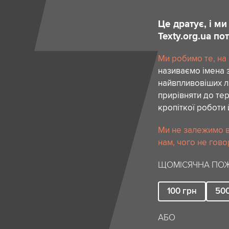
Це дратує, і м
Texty.org.ua п
Ми робимо те, на
називаємо імена 
найвпливовіших лю
прирівняти до тер
кропіткої роботи 
Ми не залежимо в
нам, чого не гово
ЩОМІСЯЧНА ПОЖ
100
грн
50
АБО