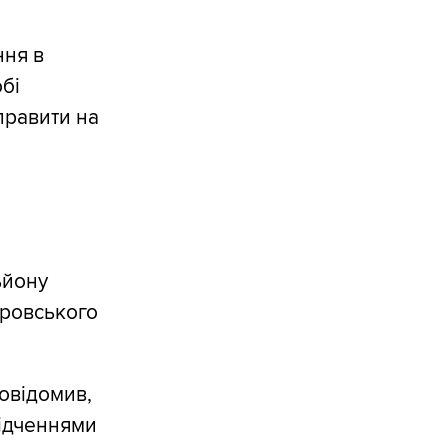
ння в
бі
правити на
ьйону
тровського
повідомив,
ідченнями