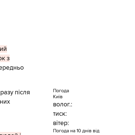
тий
ок з
середньо
Погода
дразу після
Київ
 них
волог.:
тиск:
вітер:
Погода на 10 днів від