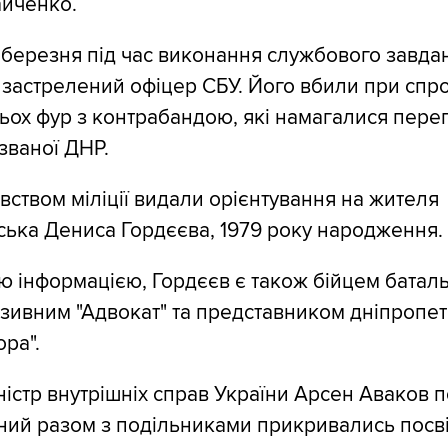
айченко.
 березня під час виконання службового завда
 застрелений офіцер СБУ. Його вбили при спро
ьох фур з контрабандою, які намагалися пере
званої ДНР.
ивством міліції видали орієнтування на жителя
ька Дениса Гордєєва, 1979 року народження.
ю інформацією, Гордєєв є також бійцем батал
позивним "Адвокат" та представником дніпропе
ра".
ністр внутрішніх справ України Арсен Аваков 
ний разом з подільниками прикривались посв