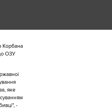
о Корбана
до ОЗУ
ержавної
сування
а, яке
осуванням
ивці", -