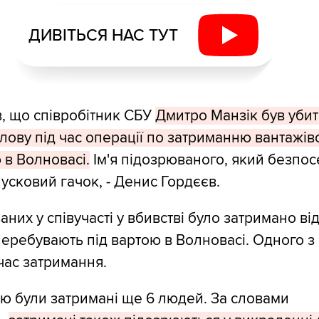
ДИВІТЬСЯ НАС ТУТ
в, що співробітник СБУ
Дмитро Манзік був уби
олову під час операції по затриманню вантажів
в Волновасі.
Ім'я підозрюваного, який безпо
пусковий гачок, - Денис Гордєєв.
них у співучасті у вбивстві було затримано ві
 перебувають під вартою в Волновасі. Одного з
час затримання.
лю були затримані ще 6 людей. За словами