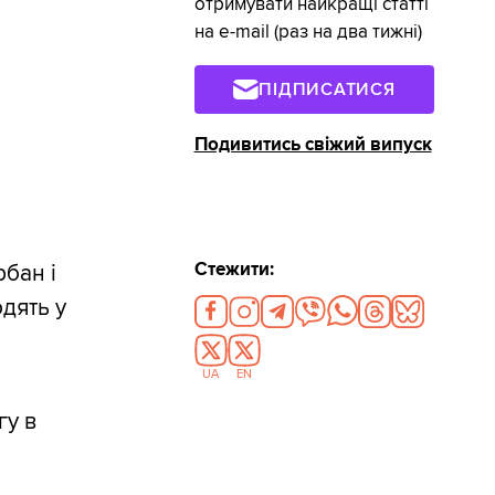
отримувати найкращі статті
на e-mail (раз на два тижні)
ПІДПИСАТИСЯ
Подивитись свіжий випуск
Стежити:
рбан і
дять у
UA
EN
гу в