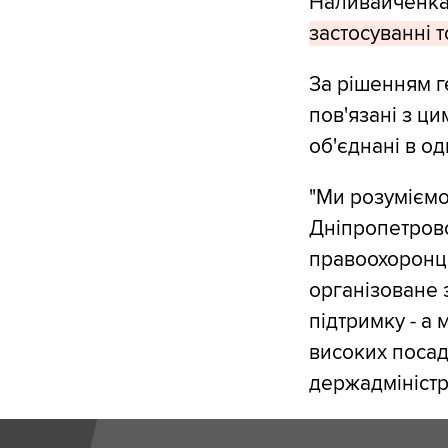
Наливайченк
застосуванні т
За рішенням г
пов'язані з ци
об'єднані в о
"Ми розуміємо
Дніпропетровс
правоохоронці
організоване 
підтримку - а
високих посад
держадміністра