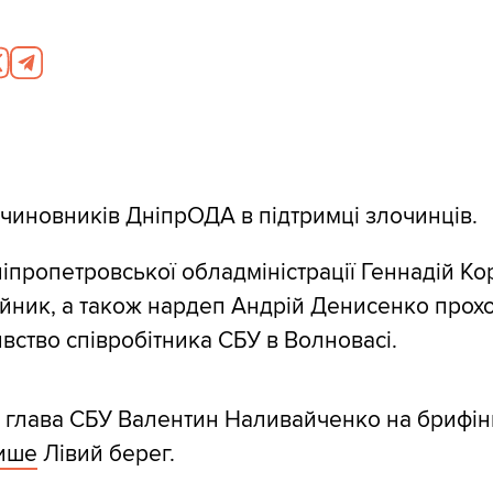
чиновників ДніпрОДА в підтримці злочинців.
іпропетровської обладміністрації Геннадій Ко
йник, а також нардеп Андрій Денисенко прохо
ивство співробітника СБУ в Волновасі.
 глава СБУ Валентин Наливайченко на брифін
ише
Лівий берег.