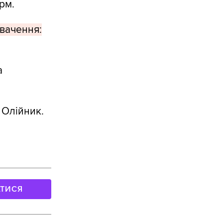
рм.
вачення:
а
 Олійник.
АТИСЯ