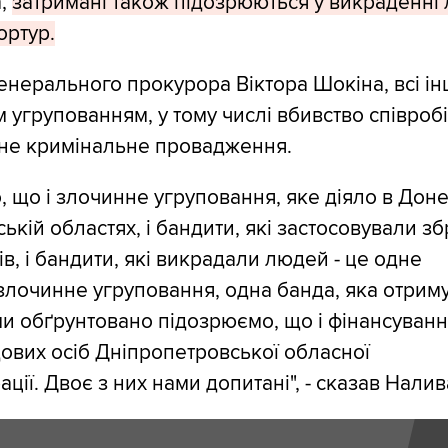
а,
затримані також підозрюються у викраденні 
ортур.
енерального прокурора Віктора Шокіна, всі ін
м угрупованням, у тому числі вбивство співроб
дне кримінальне провадження.
, що і злочинне угруповання, яке діяло в Доне
ькій областях, і бандити, які застосовували з
в, і бандити, які викрадали людей - це одне
злочинне угруповання, одна банда, яка отрим
 ми обґрунтовано підозрюємо, що і фінансуванн
ових осіб Дніпропетровської обласної
ції. Двоє з них нами допитані", - сказав Нали