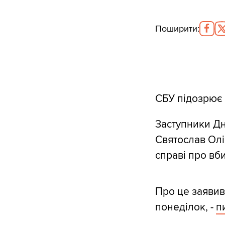
Поширити
:
СБУ підозрює 
Заступники Дн
Святослав Олі
справі про вб
Про це заявив
понеділок, -
п