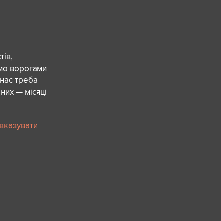
ів,
ємо ворогами
 нас треба
них — місяці
 вказувати