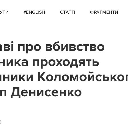
УГИ
#ENGLISH
СТАТТІ
ФРАГМЕНТИ
аві про вбивство
ика проходять
пники Коломойсько
п Денисенко
0