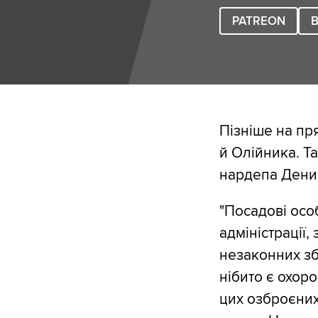
PATREON
B
Пізніше на пр
й Олійника. Т
нардепа Денис
"Посадові осо
адміністрації
незаконних зб
нібито є охор
цих озброєних