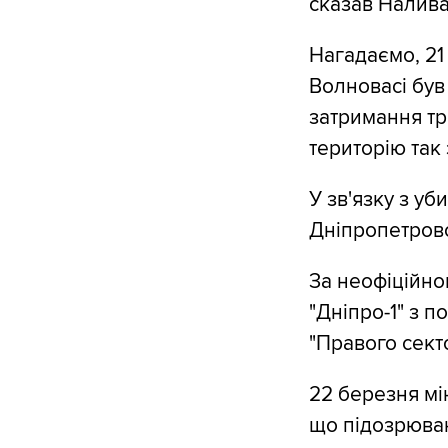
сказав Налив
Нагадаємо, 21
Волновасі був
затримання тр
територію так 
У зв'язку з уб
Дніпропетровс
За неофіційно
"Дніпро-1" з 
"Правого секто
22 березня мі
що підозрюва