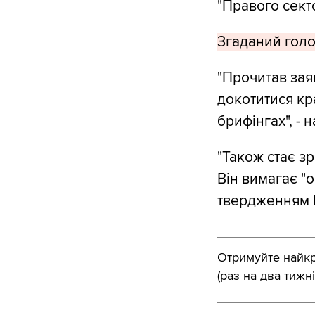
"Правого секто
Згаданий голо
"Прочитав зая
докотитися кра
брифінгах", - 
"Також стає зр
Він вимагає "о
твердженням 
Отримуйте найкра
(раз на два тижні