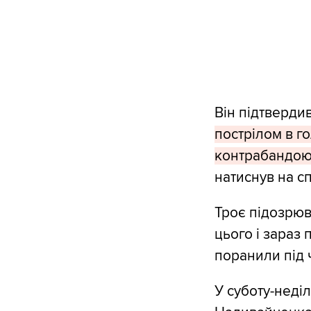
Він підтверди
пострілом в г
контрабандою 
натиснув на с
Троє підозрюва
цього і зараз
поранили під 
У суботу-неді