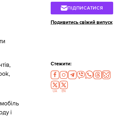
ПІДПИСАТИСЯ
Подивитись свіжий випуск
ти
Стежити:
тів,
ook,
UA
EN
омобіль
оду і