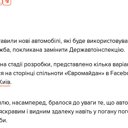
авили нові автомобілі, які буде використовува
жба, покликана замінити Державтоінспекцію.
а стадії розробки, представлено кілька варіан
я на сторінці спільноти «Євромайдан» в Faceb
Київ
.
илю, насамперед, бралося до уваги те, що авт
яскравим і видним здалеку навіть у погану пог
би.