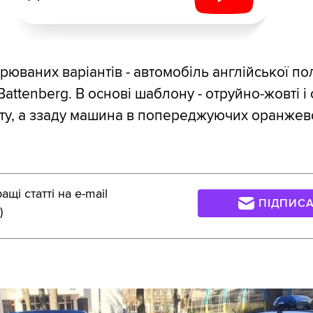
юваних варіантів - автомобіль англійської полі
ttenberg. В основі шаблону - отруйно-жовті і 
ту, а ззаду машина в попереджуючих оранжев
щі статті на e-mail
ПІДПИС
)