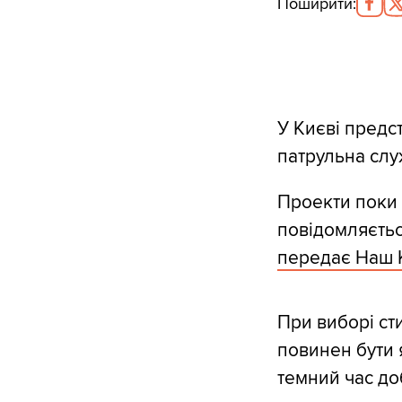
Поширити
:
У Києві предст
патрульна слу
Проекти поки н
повідомляєтьс
передає Наш 
При виборі ст
повинен бути 
темний час до