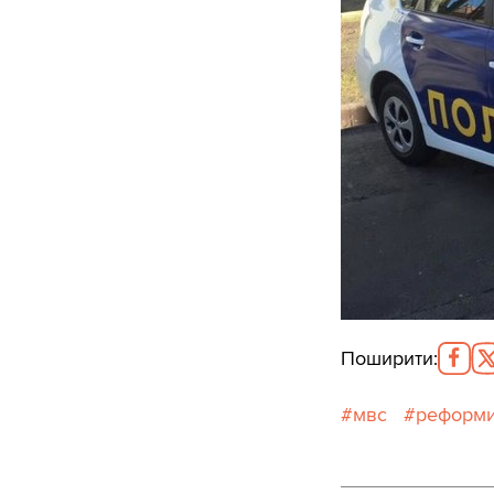
Поширити
:
мвс
реформ