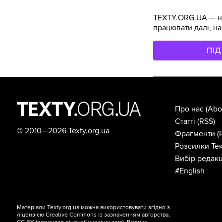
TEXTY.ORG.UA — не
працювати далі, на
ПІ
Про нас
(Abo
Статті
(RSS)
©
2010—2026 Texty.org.ua
Фрагменти
(
Розсилки Тек
Вибір редакц
#English
Матеріали Texty.org.ua можна використовувати згідно з
ліцензією
Creative Commons із зазначенням авторства,