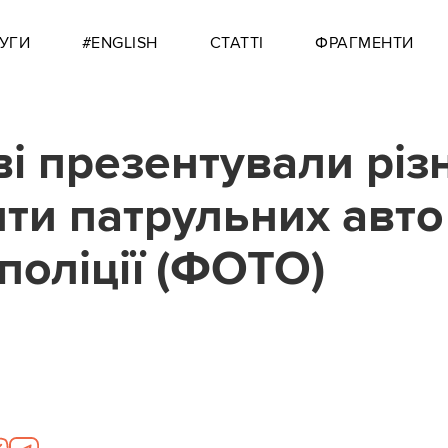
УГИ
#ENGLISH
СТАТТІ
ФРАГМЕНТИ
ві презентували різн
нти патрульних авто
поліції (ФОТО)