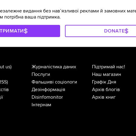
залежне видання без навʼязливої реклами й замовних мате
м потрібна ваша підтримка.
ДТРИМАТИ
DONATE
ut us)
Журналістика даних
Підтримай нас!
Послуги
Наш магазин
RSS)
Фальшиві соціологи
Графік Дня
стів
Дезінформація
Архів блогів
ії
Disinfomonitor
Архів книг
Інтернам