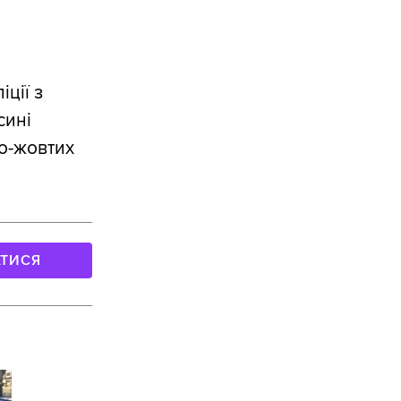
ції з
сині
о-жовтих
АТИСЯ