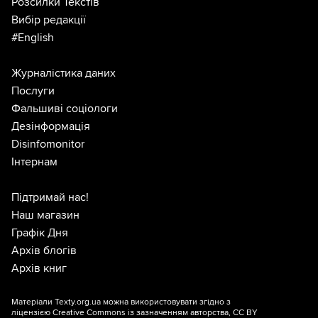
Розсилки Текстів
Вибір редакції
#English
Журналістика даних
Послуги
Фальшиві соціологи
Дезінформація
Disinfomonitor
Інтернам
Підтримай нас!
Наш магазин
Графік Дня
Архів блогів
Архів книг
Матеріали Texty.org.ua можна використовувати згідно з
ліцензією
Creative Commons із зазначенням авторства, CC BY