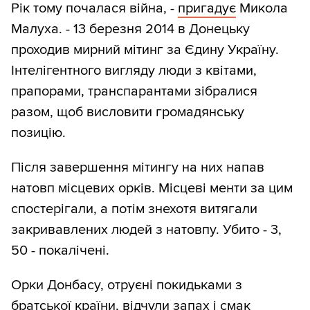
Рік тому почалася війна, -
пригадує
Микола
Малуха. - 13 березня 2014 в Донецьку
проходив мирний мітинг за Єдину Україну.
Інтелігентного вигляду люди з квітами,
прапорами, транспарантами зібралися
разом, щоб висловити громадянську
позицію.
Після завершення мітингу на них напав
натовп місцевих орків. Місцеві менти за цим
спостерігали, а потім знехотя витягали
закривавлених людей з натовпу. Убито - 3,
50 - покалічені.
Орки Донбасу, отруєні покидьками з
братської країни, відчули запах і смак