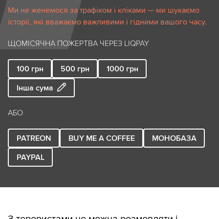
Ми не женемося за трафіком і кліками — ми шукаємо
історії, які вважаємо важливими і гідними вашого часу.
ЩОМІСЯЧНА ПОЖЕРТВА ЧЕРЕЗ LIQPAY
100
грн
500
грн
1000
грн
Інша сума
АБО
PATREON
BUY ME A COFFEE
МОНОБАЗА
PAYPAL