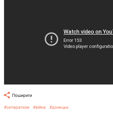
Поширити
сепаратизм
війна
донецьк