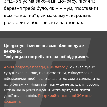
Згідно з усіма законами Донбасу, після 13
березня треба було, як мінімум, "поставити
всіх на коліна" і, як максимум, карально
розстріляти або повісити на стовпах.
Це дратує, і ми це знаємо. Але це дуже
важливо.
Texty.org.ua потребують вашої підтримки.
Армія потребує правди, а не пафосу.
Ми аналізуємо
супутникові знімки, вивчаємо звіти, спілкуємося з
військовими, щоб чесно сказати, де армія сильна, а де
потрібні зміни. Наша критика — це не зрада, а турбота.
Кожна наша рекомендація може врятувати життя
українських воїнів.
Підтримайте нас, щоб ЗСУ стали
кращими.