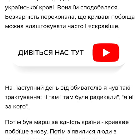
української крові. Вона їм сподобалася.
Безкарність переконала, що криваві побоїща
можна влаштовувати часто і яскравіше.
ДИВІТЬСЯ НАС ТУТ
На наступний день від обивателів я чув такі
трактування: "і там і там були радикали", "я ні
за кого".
Потім був марш за єдність країни - криваве
побоїще знову. Потім з'явилися люди з