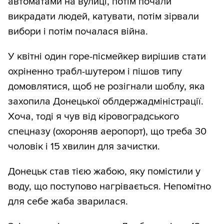
автоматами на вулиці, потім почали
викрадати людей, катувати, потім зірвали
вибори і потім почалася війна.
У квітні один горе-пісмейкер вирішив стати
охріненно трабл-шутером і пішов типу
домовлятися, щоб не розігнали шоблу, яка
захопила Донецької облдержадміністрації.
Хоча, тоді я чув від кіровоградського
спецназу (охороняв аеропорт), що треба 30
чоловік і 15 хвилин для зачистки.
Донецьк став тією жабою, яку помістили у
воду, що поступово нагрівається. Непомітно
для себе жаба зварилася.