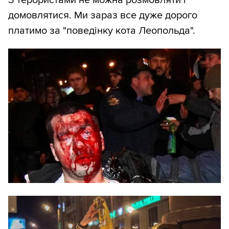
З терористами не можна розмовляти і
домовлятися. Ми зараз все дуже дорого
платимо за "поведінку кота Леопольда".