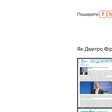
Поширити
:
Як Дмитро Фір