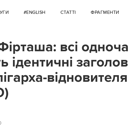
УГИ
#ENGLISH
СТАТТІ
ФРАГМЕНТИ
Фірташа: всі одноч
ь ідентичні заголо
лігарха-відновителя
О)
0