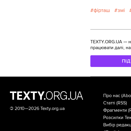
фірташ
змі
TEXTY.ORG.UA — не
працювати далі, на
ПІ
Про нас
(Abo
Статті
(RSS)
©
2010—2026 Texty.org.ua
Фрагменти
(
Розсилки Тек
Вибір редакц