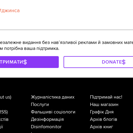
джинса
залежне видання без навʼязливої реклами й замовних мате
м потрібна ваша підтримка.
ДТРИМАТИ
DONATE
ut us)
Журналістика даних
Підтримай нас!
Послуги
Наш магазин
RSS)
Фальшиві соціологи
Графік Дня
стів
Дезінформація
Архів блогів
ії
Disinfomonitor
Архів книг