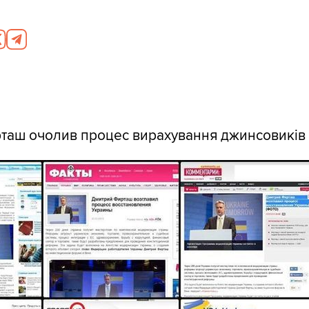
таш очолив процес вирахування джинсовиків 