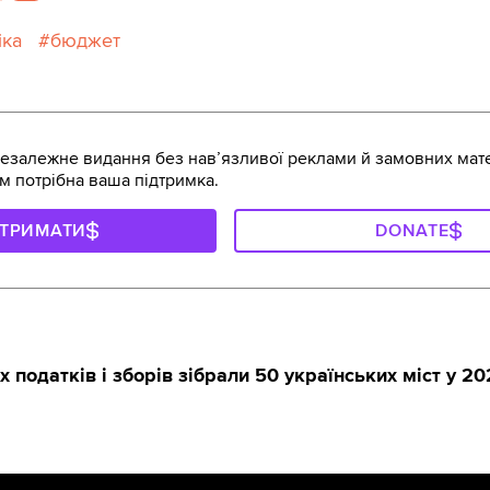
іка
бюджет
залежне видання без навʼязливої реклами й замовних мате
м потрібна ваша підтримка.
ДТРИМАТИ
DONATE
х податків і зборів зібрали 50 українських міст у 20