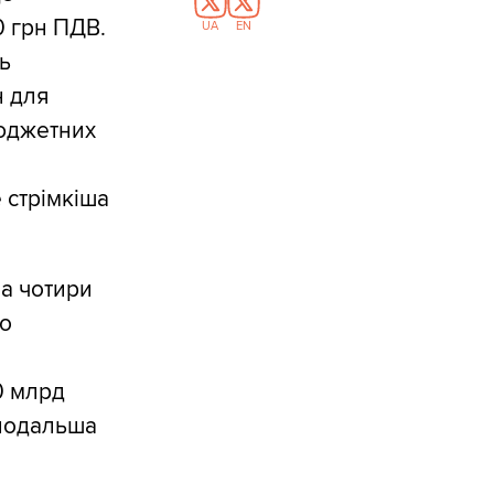
0 грн ПДВ.
UA
EN
ь
н для
бюджетних
 стрімкіша
на чотири
го
0 млрд
 подальша