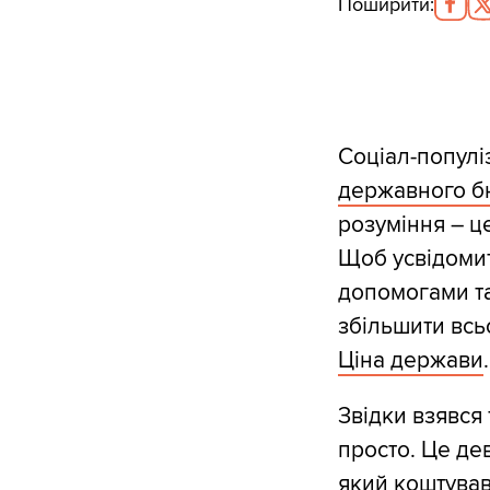
Поширити
:
Соціал-популі
державного б
розуміння – це
Щоб усвідомит
допомогами т
збільшити всьо
Ціна держави
.
Звідки взявся
просто. Це де
який коштував