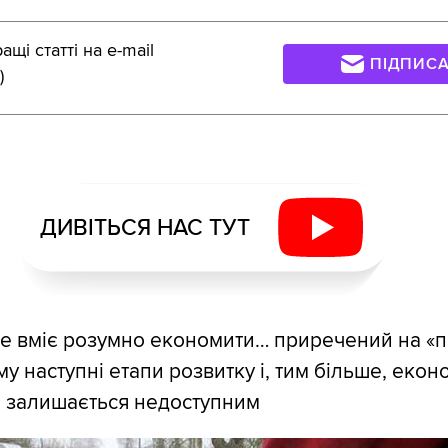
щі статті на e-mail
ПІДПИС
)
ДИВІТЬСЯ НАС ТУТ
не вміє розумно економити… приречений на «п
ому наступні етапи розвитку і, тим більше, екон
м залишається недоступним