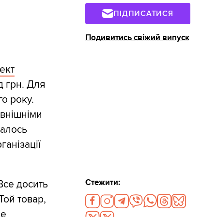
ПІДПИСАТИСЯ
Подивитись свіжий випуск
ект
д грн. Для
го року.
овнішніми
далось
ганізації
Стежити:
Все досить
Той товар,
де