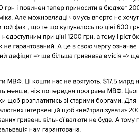
0 грн і повинен тепер приносити в бюджет 20
оміка. Але можновладці чомусь вперто не хочут
 той факт, що те що купувалось по ціні 600 гр
 недоступним при ціні 1200 грн, а тому і ріст 
як не гарантований. А це в свою чергу означає
й дефіцит => ще більша гривнева емісія => ще
 МВФ. Ці кошти нас не врятують. $17.5 млрд 
іть менше, ніж попередня програма МВФ. Цьо
ьки щоб розплатитись зі старими боргами. Для
лютних інтервенцій щоб «нейтралізувати» 20
аних гривень вільної валюти не буде. А тому
альвація нам гарантована.