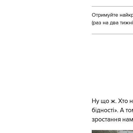
Отримуйте найкра
(раз на два тижні
Ну що ж. Хто 
бідності». А т
зростання на