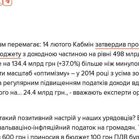
зм перемагає: 14 лютого Кабмін
затвердив про
юджету
з доходною частиною на рівні 498 млр
 на 134.4 млрд грн (+37.0%) більше ніж минуло
и масштаб «оптимізму» – у 2014 році з усіма з
а регулярним підвищенням податків доходи в
го на… 24.4 млрд грн., - вважають експерти ор
 такий позитивний настрій у наших урядовців? 
вальваціно-інфляційний податок на громадян. 
 600 грн і приносив в бюджет 100 грн ПДВ бу