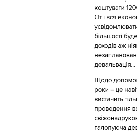
коштувати 120
От і вся екон
усвідомлювати
більшості буде
доходів аж ні
незаплановани
девальвація…
Щодо допомоги
роки – це нав
вистачить тіл
проведення ва
свіжонадруков
галопуюча дев