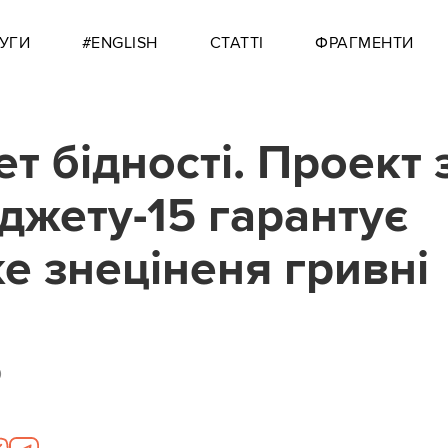
УГИ
#ENGLISH
СТАТТІ
ФРАГМЕНТИ
т бідності. Проект 
джету-15 гарантує
ке знеціненя гривні
0