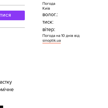
Погода
Київ
волог.:
АТИСЯ
тиск:
вітер:
Погода на 10 днів від
sinoptik.ua
астку
омічне