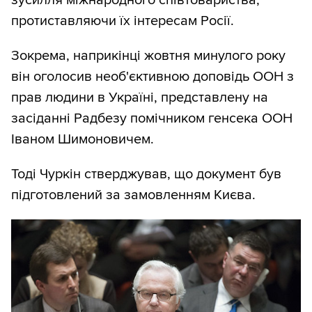
зусилля міжнародного співтовариства,
протиставляючи їх інтересам Росії.
Зокрема, наприкінці жовтня минулого року
він оголосив необ'єктивною доповідь ООН з
прав людини в Україні, представлену на
засіданні Радбезу помічником генсека ООН
Іваном Шимоновичем.
Тоді Чуркін стверджував, що документ був
підготовлений за замовленням Києва.