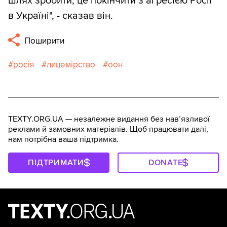
шлях зробити, це покінчити з агресією Росії
в Україні", - сказав він.
Поширити
росія
лицемірство
оон
TEXTY.ORG.UA — незалежне видання без навʼязливої
реклами й замовних матеріалів. Щоб працювати далі,
нам потрібна ваша підтримка.
ПІДТРИМАТИ
DONATE