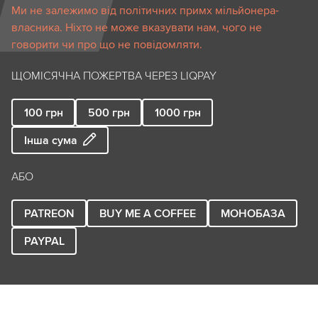
Ми не залежимо від політичних примх мільйонера-
власника. Ніхто не може вказувати нам, чого не
говорити чи про що не повідомляти.
ЩОМІСЯЧНА ПОЖЕРТВА ЧЕРЕЗ LIQPAY
100
грн
500
грн
1000
грн
Інша сума
АБО
PATREON
BUY ME A COFFEE
МОНОБАЗА
PAYPAL