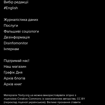
Вибір редакції
#English
Журналістика даних
Послуги
Фальшиві соціологи
Дезінформація
Disinfomonitor
Інтернам
Підтримай нас!
Наш магазин
Графік Дня
Архів блогів
Архів книг
Матеріали Texty.org.ua можна використовувати згідно з
ліцензією
Creative Commons із зазначенням авторства, CC BY
(переклад ліцензії
українською
). Велике прохання ставити