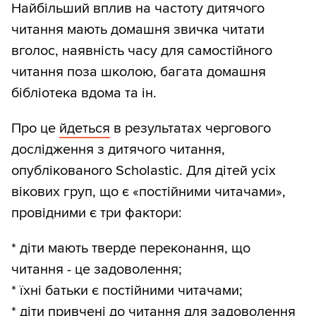
Найбільший вплив на частоту дитячого
читання мають домашня звичка читати
вголос, наявність часу для самостійного
читання поза школою, багата домашня
бібліотека вдома та ін.
Про це
йдеться
в результатах чергового
дослідження з дитячого читання,
опублікованого Scholastic. Для дітей усіх
вікових груп, що є «постійними читачами»,
провідними є три фактори:
* діти мають тверде переконання, що
читання - це задоволення;
* їхні батьки є постійними читачами;
* діти привчені до читання для задоволення