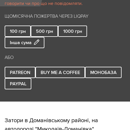
говорити чи про що не повідомляти.
ЩОМІСЯЧНА ПОЖЕРТВА ЧЕРЕЗ LIQPAY
100
грн
500
грн
1000
грн
Інша сума
АБО
PATREON
BUY ME A COFFEE
МОНОБАЗА
PAYPAL
Затори в Доманівському районі, на
автодорозі "Миколаїв-Доманівка".