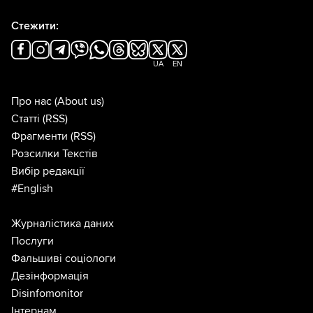
Стежити:
UA
EN
Про нас
(About us)
Статті
(RSS)
Фрагменти
(RSS)
Розсилки Текстів
Вибір редакції
#English
Журналістика даних
Послуги
Фальшиві соціологи
Дезінформація
Disinfomonitor
Інтернам