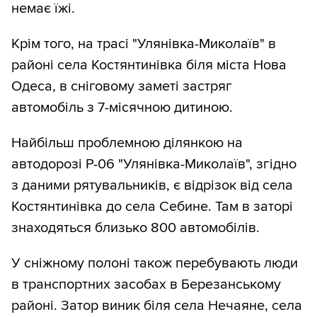
немає їжі.
Крім того, на трасі "Улянівка-Миколаїв" в
районі села Костянтинівка біля міста Нова
Одеса, в сніговому заметі застряг
автомобіль з 7-місячною дитиною.
Найбільш проблемною ділянкою на
автодорозі Р-06 "Улянівка-Миколаїв", згідно
з даними рятувальників, є відрізок від села
Костянтинівка до села Себине. Там в заторі
знаходяться близько 800 автомобілів.
У сніжному полоні також перебувають люди
в транспортних засобах в Березанському
районі. Затор виник біля села Нечаяне, села