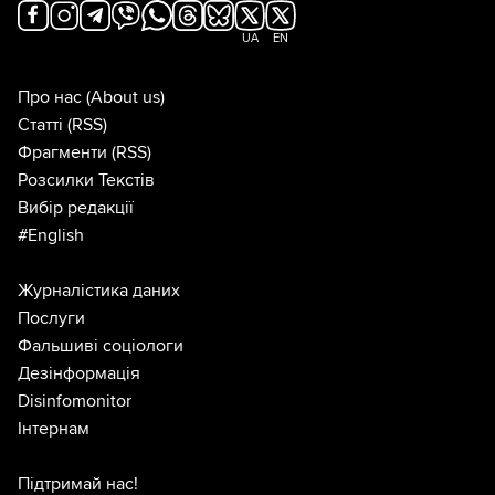
UA
EN
Про нас
(About us)
Статті
(RSS)
Фрагменти
(RSS)
Розсилки Текстів
Вибір редакції
#English
Журналістика даних
Послуги
Фальшиві соціологи
Дезінформація
Disinfomonitor
Інтернам
Підтримай нас!