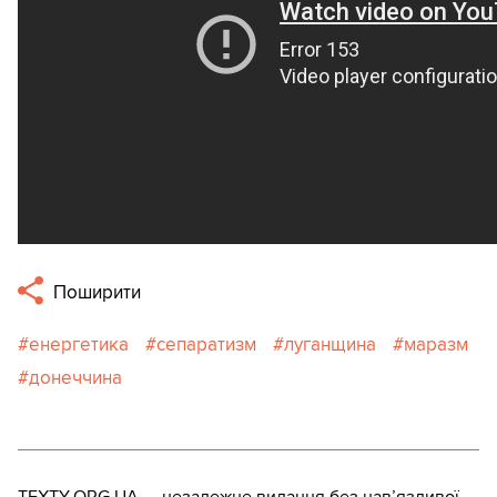
Поширити
енергетика
сепаратизм
луганщина
маразм
донеччина