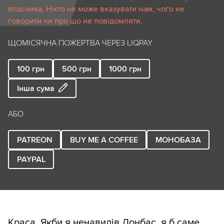
власника. Ніхто не може вказувати нам, чого не
говорити чи про що не повідомляти.
ЩОМІСЯЧНА ПОЖЕРТВА ЧЕРЕЗ LIQPAY
100
грн
500
грн
1000
грн
Інша сума
АБО
PATREON
BUY ME A COFFEE
МОНОБАЗА
PAYPAL
Краса. Якби я ненавидів Донбас, я б саме