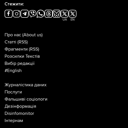
Стежити:
UA
EN
Про нас
(About us)
Статті
(RSS)
Фрагменти
(RSS)
Розсилки Текстів
Вибір редакції
#English
Журналістика даних
Послуги
Фальшиві соціологи
Дезінформація
Disinfomonitor
Інтернам