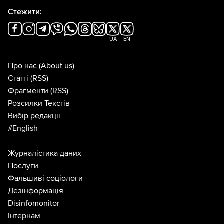
Стежити:
UA
EN
Про нас
(About us)
Статті
(RSS)
Фрагменти
(RSS)
Розсилки Текстів
Вибір редакції
#English
Журналістика даних
Послуги
Фальшиві соціологи
Дезінформація
Disinfomonitor
Інтернам