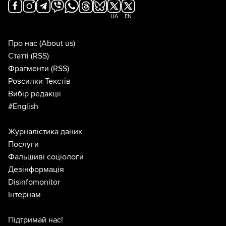
UA
EN
Про нас
(About us)
Статті
(RSS)
Фрагменти
(RSS)
Розсилки Текстів
Вибір редакції
#English
Журналістика даних
Послуги
Фальшиві соціологи
Дезінформація
Disinfomonitor
Інтернам
Підтримай нас!