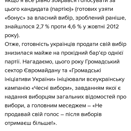
якщо я все рівно збирався голосувати за
цього кандидата (партію)» (готових узяти
«бонус» за власний вибір, зроблений раніше,
знайшлося 2,7 % проти 4,6 % у жовтні 2012
року).
Отже, готовність українців продати свій вибір
знизилася майже на прохідний бар’єр однієї
партії. Нагадаємо, цього року Громадський
сектор Євромайдану та «Громадські
ініціативи України» ініціювали всеукраїнську
кампанію «Чесні вибори», завданням якої є
надання виборцям загальних відомостей про
вибори, а головним меседжем – «Не
продавай свій голос – після виборів
отримаєш більше!».