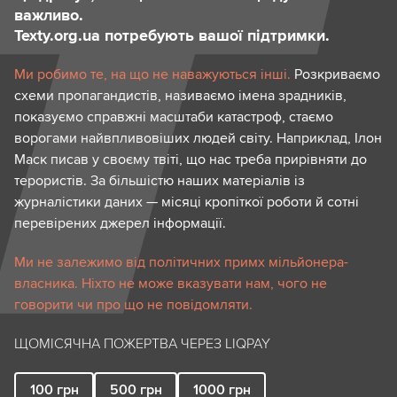
важливо.
Texty.org.ua потребують вашої підтримки.
Ми робимо те, на що не наважуються інші.
Розкриваємо
схеми пропагандистів, називаємо імена зрадників,
показуємо справжні масштаби катастроф, стаємо
ворогами найвпливовіших людей світу. Наприклад, Ілон
Маск писав у своєму твіті, що нас треба прирівняти до
терористів. За більшістю наших матеріалів із
журналістики даних — місяці кропіткої роботи й сотні
перевірених джерел інформації.
Ми не залежимо від політичних примх мільйонера-
власника. Ніхто не може вказувати нам, чого не
говорити чи про що не повідомляти.
ЩОМІСЯЧНА ПОЖЕРТВА ЧЕРЕЗ LIQPAY
100
грн
500
грн
1000
грн