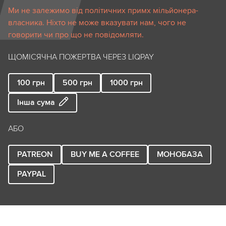
Ми не залежимо від політичних примх мільйонера-
власника. Ніхто не може вказувати нам, чого не
говорити чи про що не повідомляти.
ЩОМІСЯЧНА ПОЖЕРТВА ЧЕРЕЗ LIQPAY
100
грн
500
грн
1000
грн
Інша сума
АБО
PATREON
BUY ME A COFFEE
МОНОБАЗА
PAYPAL