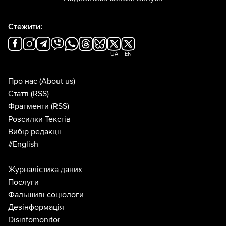
Стежити:
UA
EN
Про нас
(About us)
Статті
(RSS)
Фрагменти
(RSS)
Розсилки Текстів
Вибір редакції
#English
Журналістика даних
Послуги
Фальшиві соціологи
Дезінформація
Disinfomonitor