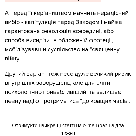
А перед її керівництвом маячить нерадісний
вибір - капітуляція перед Заходом і майже
гарантована революція всередині, або
спроба висидіти "в обложеній фортеці",
мобілізувавши суспільство на "священну
війну".
Другий варіант теж несе дуже великий ризик
внутрішніх заворушень, але для еліти
психологічно привабливіший, та залишає
певну надію протриматись "до кращих часів".
Отримуйте найкращі статті на e-mail (раз на два
тижні)