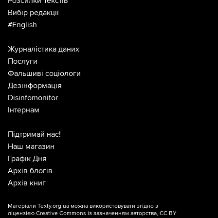
Розсилки Текстів
Вибір редакції
#English
Журналістика даних
Послуги
Фальшиві соціологи
Дезінформація
Disinfomonitor
Інтернам
Підтримай нас!
Наш магазин
Графік Дня
Архів блогів
Архів книг
Матеріали Texty.org.ua можна використовувати згідно з
ліцензією
Creative Commons із зазначенням авторства, CC BY