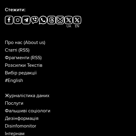
Стежити:
UA
EN
Про нас
(About us)
Статті
(RSS)
Фрагменти
(RSS)
Розсилки Текстів
Вибір редакції
#English
Журналістика даних
Послуги
Фальшиві соціологи
Дезінформація
Disinfomonitor
Інтернам