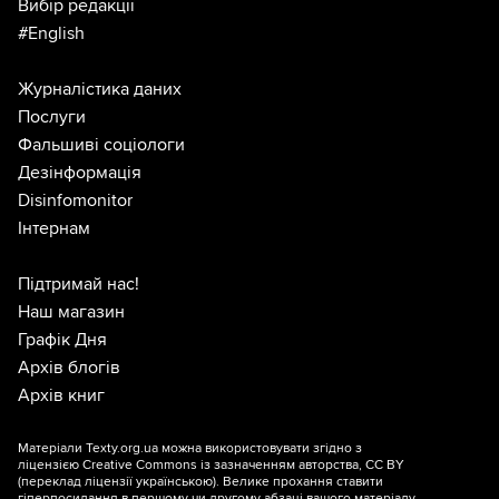
Вибір редакції
#English
Журналістика даних
Послуги
Фальшиві соціологи
Дезінформація
Disinfomonitor
Інтернам
Підтримай нас!
Наш магазин
Графік Дня
Архів блогів
Архів книг
Матеріали Texty.org.ua можна використовувати згідно з
ліцензією
Creative Commons із зазначенням авторства, CC BY
(переклад ліцензії
українською
). Велике прохання ставити
гіперпосилання в першому чи другому абзаці вашого матеріалу.