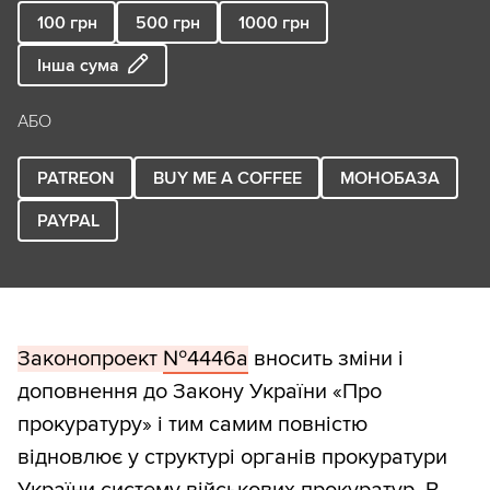
100
грн
500
грн
1000
грн
Інша сума
АБО
PATREON
BUY ME A COFFEE
МОНОБАЗА
PAYPAL
Законопроект
№4446а
вносить зміни і
доповнення до Закону України «Про
прокуратуру» і тим самим повністю
відновлює у структурі органів прокуратури