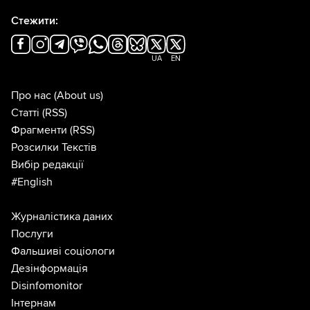
Стежити:
UA
EN
Про нас
(About us)
Статті
(RSS)
Фрагменти
(RSS)
Розсилки Текстів
Вибір редакції
#English
Журналістика даних
Послуги
Фальшиві соціологи
Дезінформація
Disinfomonitor
Інтернам