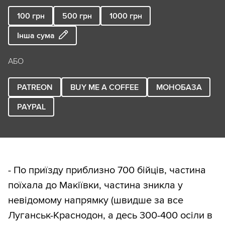
100
грн
500
грн
1000
грн
Інша сума
АБО
PATREON
BUY ME A COFFEE
МОНОБАЗА
PAYPAL
- По приїзду приблизно 700 бійців, частина
поїхала до Макіївки, частина зникла у
невідомому напрямку (швидше за все
Луганськ-Краснодон, а десь 300-400 осіли в