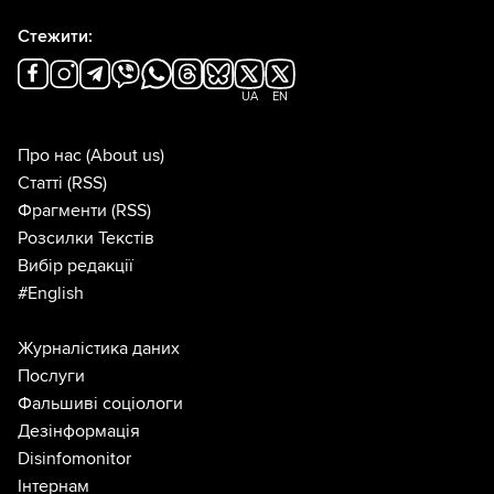
Стежити:
UA
EN
Про нас
(About us)
Статті
(RSS)
Фрагменти
(RSS)
Розсилки Текстів
Вибір редакції
#English
Журналістика даних
Послуги
Фальшиві соціологи
Дезінформація
Disinfomonitor
Інтернам