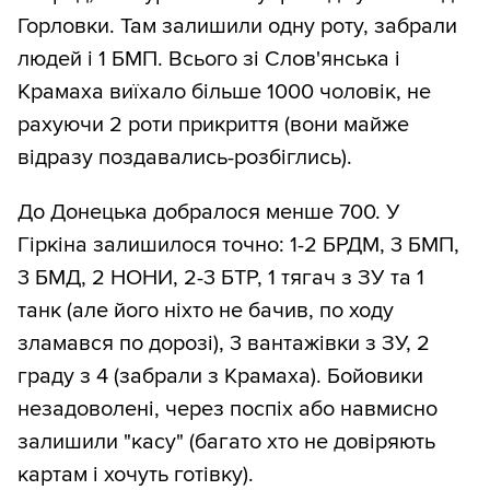
Горловки. Там залишили одну роту, забрали
людей і 1 БМП. Всього зі Слов'янська і
Крамаха виїхало більше 1000 чоловік, не
рахуючи 2 роти прикриття (вони майже
відразу поздавались-розбіглись).
До Донецька добралося менше 700. У
Гіркіна залишилося точно: 1-2 БРДМ, 3 БМП,
3 БМД, 2 НОНИ, 2-3 БТР, 1 тягач з ЗУ та 1
танк (але його ніхто не бачив, по ходу
зламався по дорозі), 3 вантажівки з ЗУ, 2
граду з 4 (забрали з Крамаха). Бойовики
незадоволені, через поспіх або навмисно
залишили "касу" (багато хто не довіряють
картам і хочуть готівку).