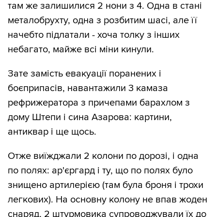
там же залишилися 2 нони з 4. Одна в стані
металобрухту, одна з розбитим шасі, але її
начебто підлатали - хоча толку з інших
небагато, майже всі міни кинули.
Зате замість евакуації поранених і
боєприпасів, навантажили 3 камаза
рефрижератора з причепами барахлом з
дому Штепи і сина Азарова: картини,
антиквар і ще щось.
Отже виїжджали 2 колони по дорозі, і одна
по полях: ар'єргард і ту, що по полях було
знищено артилерією (там була броня і трохи
легкових). На основну колону не впав жоден
снаряд, 2 штурмовика супроводжували їх до