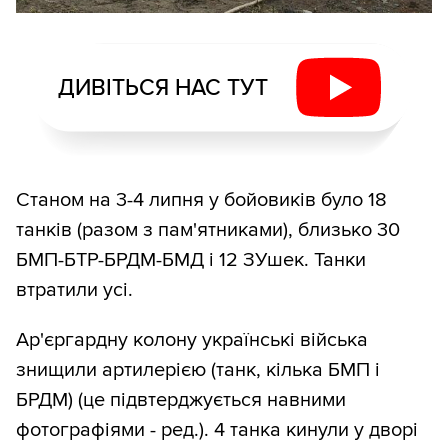
ДИВІТЬСЯ НАС ТУТ
Станом на 3-4 липня у бойовиків було 18
танків (разом з пам'ятниками), близько 30
БМП-БТР-БРДМ-БМД і 12 ЗУшек. Танки
втратили усі.
Ар'єргардну колону українські війська
знищили артилерією (танк, кілька БМП і
БРДМ) (це підвтерджується навними
фотографіями - ред.). 4 танка кинули у дворі