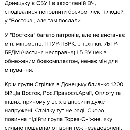
Донецьку в СБУ і в захопленій ВЧ,
сподівалися поповнити боєкомплект і людей
у "Востока", але там послали.
У "Востока" багато патронів, але не вистачає
мін, мінометів, ПТУР-ПЗРК. з техніки: 7БТР-
БРДМ (частина несправна) і 5 ЗУшек з
обмеженим боєкомплектом, немає мін для
мінування.
Крім групи Стрілка в Донецьку близько 1200
бійців Восток, Рос.Правосл.Армії, Оплоту та
інших, причому у всіх відносини дуже
напружені. Стрілку тут не раді. Скоро
повинна підійти група Торез-Сніжне, яку
сильно пошарпало і вони теж незадоволені.