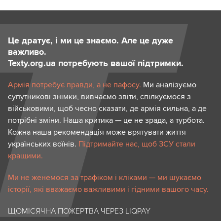
Це дратує, і ми це знаємо. Але це дуже
важливо.
Texty.org.ua потребують вашої підтримки.
Армія потребує правди, а не пафосу.
Ми аналізуємо
супутникові знімки, вивчаємо звіти, спілкуємося з
військовими, щоб чесно сказати, де армія сильна, а де
потрібні зміни. Наша критика — це не зрада, а турбота.
Кожна наша рекомендація може врятувати життя
українських воїнів.
Підтримайте нас, щоб ЗСУ стали
кращими.
Ми не женемося за трафіком і кліками — ми шукаємо
історії, які вважаємо важливими і гідними вашого часу.
ЩОМІСЯЧНА ПОЖЕРТВА ЧЕРЕЗ LIQPAY