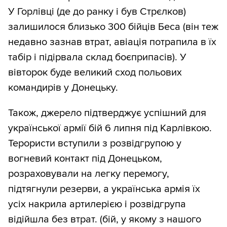
У Горлівці (де до ранку і був Стрєлков)
залишилося близько 300 бійців Беса (він теж
недавно зазнав втрат, авіація потрапила в їх
табір і підірвала склад боєприпасів). У
вівторок буде великий сход польових
командирів у Донецьку.
Також, джерело підтверджує успішний для
української армії бій 6 липня під Карлівкою.
Терористи вступили з розвідгрупою у
вогневий контакт під Донецьком,
розраховували на легку перемогу,
підтягнули резерви, а українська армія їх
усіх накрила артилерією і розвідгрупа
відійшла без втрат. (бій, у якому з нашого