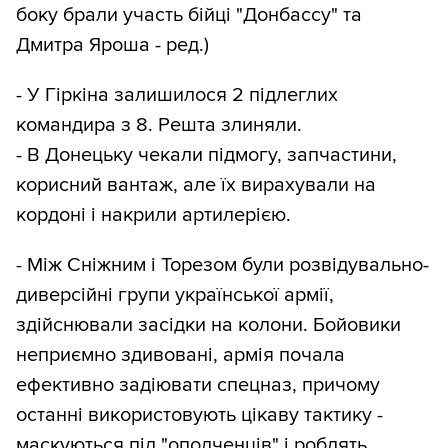
боку брали участь бійці "Донбассу" та
Дмитра Яроша - ред.)
- У Гіркіна залишилося 2 підлеглих
командира з 8. Решта злиняли.
- В Донецьку чекали підмогу, запчастини,
корисний вантаж, але їх вирахували на
кордоні і накрили артилерією.
- Між Сніжним і Торезом були розвідувально-
диверсійні групи української армії,
здійснювали засідки на колони. Бойовики
неприємно здивовані, армія почала
ефективно задіювати спецназ, причому
останні використовують цікаву тактику -
маскуються під "ополченців" і роблять