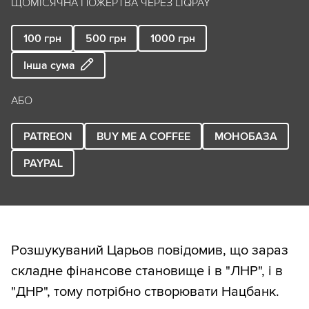
ЩОМІСЯЧНА ПОЖЕРТВА ЧЕРЕЗ LIQPAY
100
грн
500
грн
1000
грн
Інша сума
АБО
PATREON
BUY ME A COFFEE
МОНОБАЗА
PAYPAL
Розшукуваний Царьов повідомив, що зараз
складне фінансове становище і в "ЛНР", і в
"ДНР", тому потрібно створювати Нацбанк.