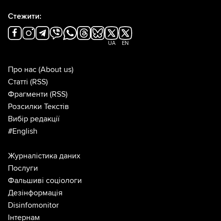
Стежити:
UA
EN
Про нас
(About us)
Статті
(RSS)
Фрагменти
(RSS)
Розсилки Текстів
Вибір редакції
#English
Журналістика даних
Послуги
Фальшиві соціологи
Дезінформація
Disinfomonitor
Інтернам