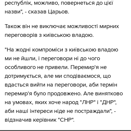
республік, можливо, повернеться до цієї
назви", - сказав Царьов.
Також він не виключає можливості мирних
переговорів з київською владою.
"На жодні компроміси з київською владою
ми не йшли, і переговори ні до чого
особливого не привели. Перемир'я не
дотримується, але ми сподіваємося, що
вдасться вийти на переговори, аби термін
перемир'я було продовжено. Але винятково
на умовах, яких хоче народ "ЛНР" і "ДНР",
аби наші інтереси ніде не постраждали", -
відзначив керівник "СНР".