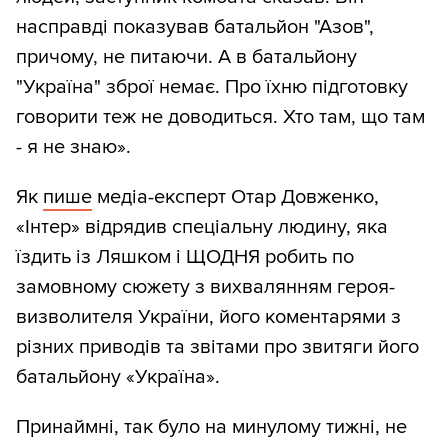
насправді показував батальйон "Азов",
причому, не питаючи. А в батальйону
"Україна" зброї немає. Про їхню підготовку
говорити теж не доводиться. Хто там, що там
- я не знаю».
Як
пише
медіа-експерт Отар Довженко,
«Інтер» відрядив спеціальну людину, яка
їздить із Ляшком і ЩОДНЯ робить по
замовному сюжету з вихвалянням героя-
визволителя України, його коментарями з
різних приводів та звітами про звитяги його
батальйону «Україна».
Принаймні, так було на минулому тижні, не