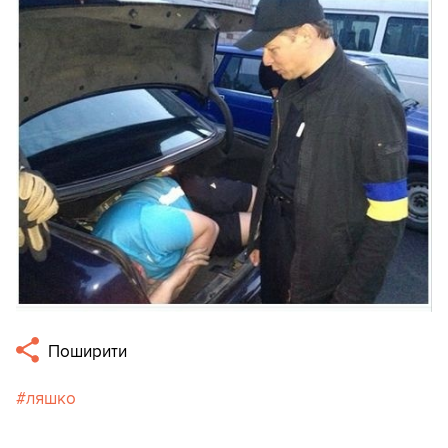
Поширити
ляшко