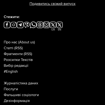
Подивитись свіжий випуск
Стежити:
UA
EN
Про нас
(About us)
Статті
(RSS)
Фрагменти
(RSS)
Розсилки Текстів
Вибір редакції
#English
Журналістика даних
Послуги
Фальшиві соціологи
Дезінформація