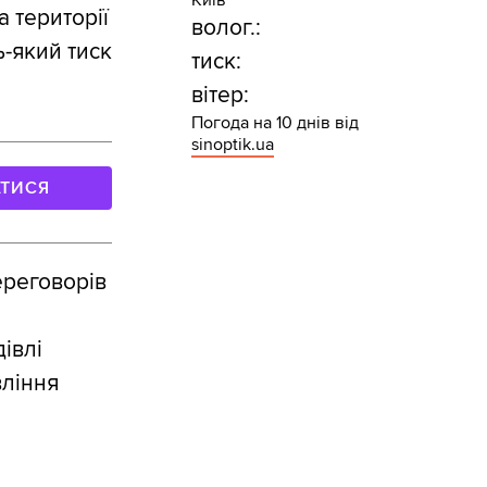
а території
волог.:
-який тиск
тиск:
вітер:
Погода на 10 днів від
sinoptik.ua
АТИСЯ
ереговорів
івлі
вління