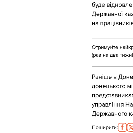
буде відновле
Державної каз
на працівників
Отримуйте найкра
(раз на два тижні
Раніше в Донец
донецького мі
представникам
управління На
Державного ка
Поширити
: