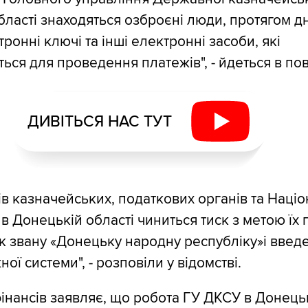
бласті знаходяться озброєні люди, протягом д
ронні ключі та інші електронні засоби, які
ься для проведення платежів", - йдеться в по
ДИВІТЬСЯ НАС ТУТ
ів казначейських, податкових органів та Наці
 в Донецькій області чиниться тиск з метою їх
ак звану «Донецьку народну республіку»і введ
ної системи", - розповіли у відомстві.
фінансів заявляє, що робота ГУ ДКСУ в Донецьк