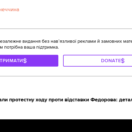
неччина
залежне видання без навʼязливої реклами й замовних мате
м потрібна ваша підтримка.
ДТРИМАТИ
DONATE
али протестну ходу проти відставки Федорова: дета