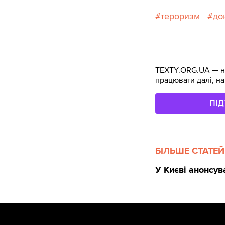
тероризм
до
TEXTY.ORG.UA — не
працювати далі, на
ПІ
БІЛЬШЕ СТАТЕЙ
У Києві анонсув