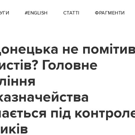
УГИ
#ENGLISH
СТАТТІ
ФРАГМЕНТИ
онецька не поміти
истів? Головне
ління
азначейства
ається під контрол
иків