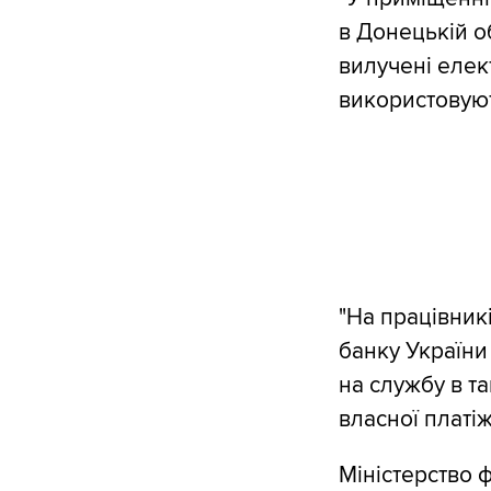
в Донецькій о
вилучені елект
використовуют
"На працівник
банку України
на службу в т
власної платіж
Міністерство 