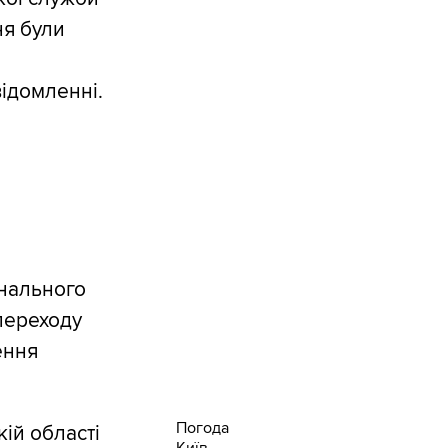
ня були
відомленні.
онального
 переходу
ення
Погода
ій області
Київ