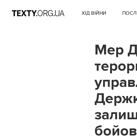
ХІД ВІЙНИ
ПОСЛ
Мер Д
терор
управ
Держк
залиш
бойов