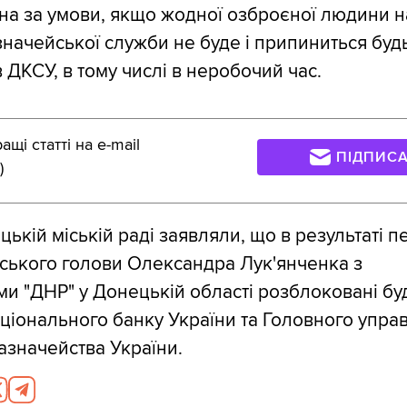
на ​​за умови, якщо жодної озброєної людини н
начейської служби не буде і припиниться будь
 ДКСУ, в тому числі в неробочий час.
щі статті на e-mail
ПІДПИС
)
ькій міській раді заявляли, що в результаті п
ського голови Олександра Лук'янченка з
и "ДНР" у Донецькій області розблоковані буд
ціонального банку України та Головного упра
значейства України.