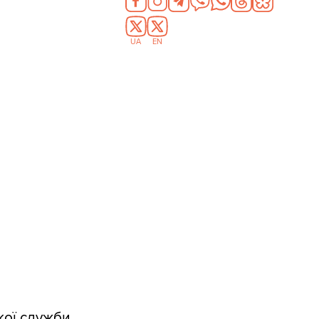
UA
EN
кої служби