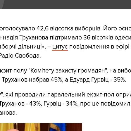
роголосувало 42,6 відсотка виборців. Його осн
надія Труханова підтримало 36 вісотків одесит
борчі дільниці», –
цитує
повідомлення в ефірі
Радіо Свобода.
кзит-полу "Комітету захисту громадян", на виб
 Труханов набрав 45%, а Едуард Гурвіц - 35%.
", які проводили паралельний екзит-пол опр
 Труханов - 43%, Гурвіц - 34%, про це повідомил
анова.