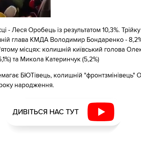
ці - Леся Оробець із результатом 10,3%. Трійку
ній глава КМДА Володимир Бондаренко - 8,2%
п'ятому місцях: колишній київський голова Ол
,1%) та Микола Катеринчук (5,2%)
магає БЮТівець, колишній "фронтзмінівець" О
 року народження.
ДИВІТЬСЯ НАС ТУТ