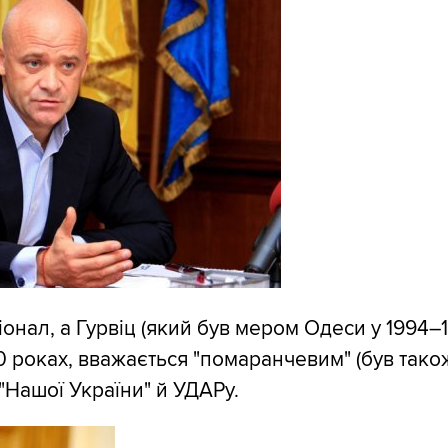
іонал, а Гурвіц (який був мером Одеси у 1994–
0 роках, вважається "помаранчевим" (був тако
"Нашої України" й УДАРу.