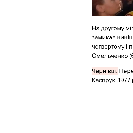
На другому міс
замикає ниніш
четвертому і 
Омельченко (6
Чернівці.
Пере
Каспрук, 1977