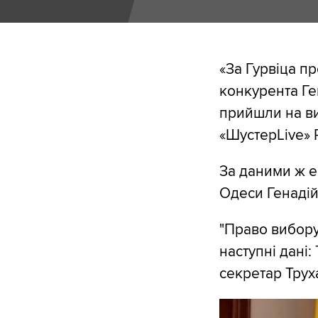
«За Гурвіца п
конкурента Ген
прийшли на ви
«ШустерLive» 
За даними ж е
Одеси Генадій
"Право вибору
наступні дані:
секретар Трух