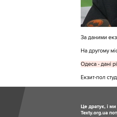
За даними екз
На другому міс
Одеса - дані р
Екзит-пол сту
Це дратує, і м
Texty.org.ua п