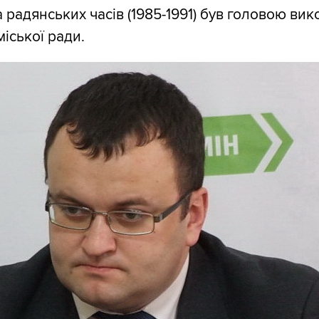
а радянських часів (1985-1991) був головою ви
іської ради.