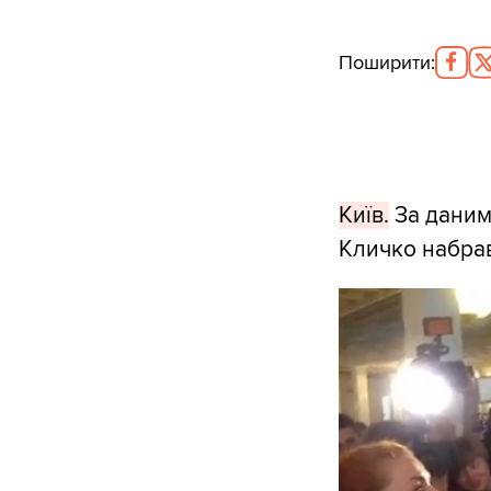
Поширити
:
Київ.
За даними
Кличко набрав