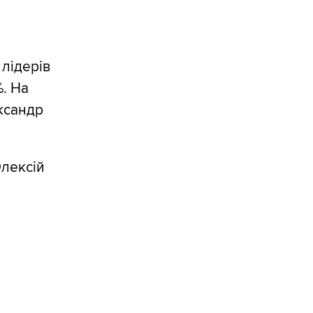
 лідерів
. На
ександр
лексій