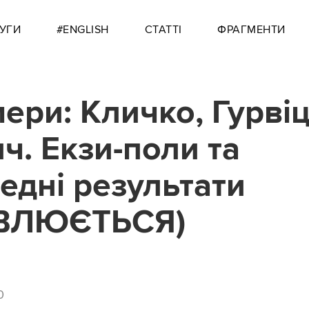
УГИ
#ENGLISH
СТАТТІ
ФРАГМЕНТИ
ери: Кличко, Гурвіц
ч. Екзи-поли та
едні результати
ВЛЮЄТЬСЯ)
0