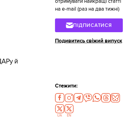
отримувати найкращі статті
на e-mail (раз на два тижні)
ПІДПИСАТИСЯ
Подивитись свіжий випуск
ДАРу й
Стежити:
UA
EN