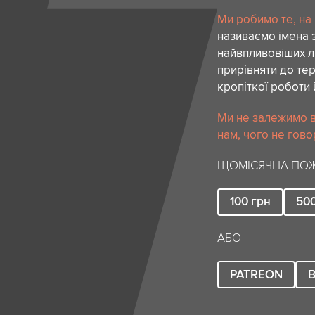
Ми робимо те, на
називаємо імена 
найвпливовіших лю
прирівняти до тер
кропіткої роботи 
Ми не залежимо в
нам, чого не гово
ЩОМІСЯЧНА ПОЖ
100
грн
50
АБО
PATREON
B