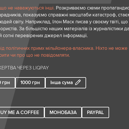
 що не наважуються інші.
Розкриваємо схеми пропагандист
зрадників, показуємо справжні масштаби катастроф, ста
дей світу. Наприклад, Ілон Маск писав у своєму твіті, що
ористів. За більшістю наших матеріалів із журналістики да
й сотні перевірених джерел інформації.
ід політичних примх мільйонера-власника. Ніхто не може
рити чи про що не повідомляти.
ЕРТВА ЧЕРЕЗ LIQPAY
0
грн
1000
грн
Інша сума
UY ME A COFFEE
МОНОБАЗА
PAYPAL