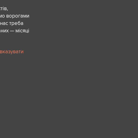
ів,
ємо ворогами
 нас треба
них — місяці
 вказувати