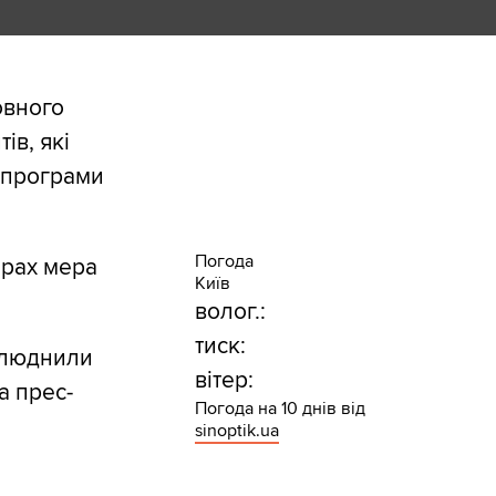
овного
ів, які
 програми
Погода
орах мера
Київ
волог.:
тиск:
илюднили
вітер:
а прес-
Погода на 10 днів від
sinoptik.ua