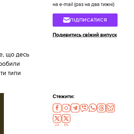
на e-mail (раз на два тижні)
ПІДПИСАТИСЯ
Подивитись свіжий випуск
е, що десь
зробили
ти типи
Стежити:
UA
EN