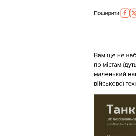
Поширити
:
Вам ще не наб
по містам їдут
маленький на
військової тех