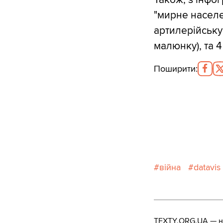
"мирне населе
артилерійську
малюнку), та 4
Поширити
:
війна
datavis
TEXTY.ORG.UA — не