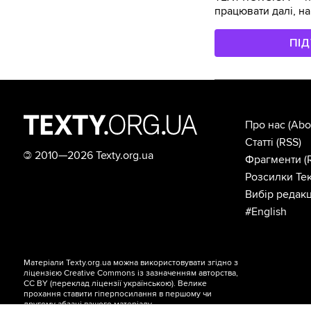
працювати далі, на
ПІ
Про нас
(Abo
Статті
(RSS)
©
2010—2026 Texty.org.ua
Фрагменти
(
Розсилки Тек
Вибір редакц
#English
Матеріали Texty.org.ua можна використовувати згідно з
ліцензією
Creative Commons із зазначенням авторства,
CC BY
(переклад ліцензії
українською
). Велике
прохання ставити гіперпосилання в першому чи
другому абзаці вашого матеріалу.