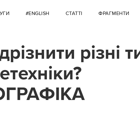
УГИ
#ENGLISH
СТАТТІ
ФРАГМЕНТИ
ідрізнити різні т
етехніки?
ОГРАФІКА