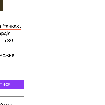
 "танках",
ардія
 чи 80
, можна
АТИСЯ
ій час