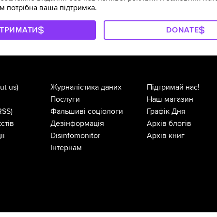
м потрібна ваша підтримка.
ДТРИМАТИ
DONATE
ut us)
Журналістика даних
Підтримай нас!
Послуги
Наш магазин
RSS)
Фальшиві соціологи
Графік Дня
стів
Дезінформація
Архів блогів
ії
Disinfomonitor
Архів книг
Інтернам