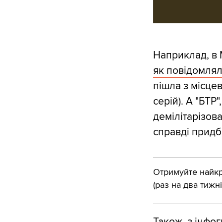
Наприклад, в 
як повідомлял
пішла з місцев
серій). А "БТР
демілітарізов
справді придба
Отримуйте найкра
(раз на два тижні
Також, з інфог