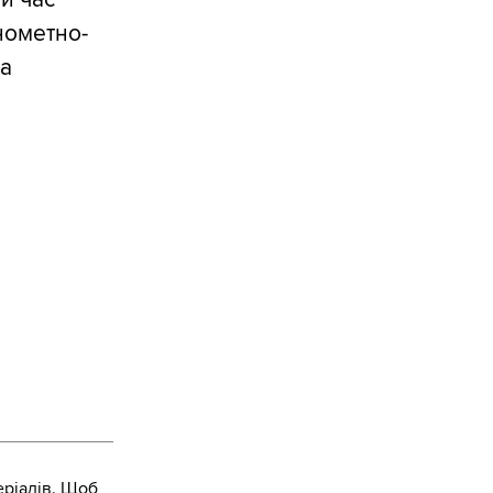
інометно-
на
ріалів. Щоб