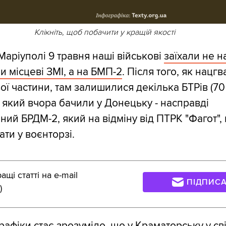
Клікніть, щоб побачити у кращій якості
Маріуполі 9 травня наші військові
заїхали не на
и місцеві ЗМІ, а на БМП-2
. Після того, як нацгв
ої частини, там залишилися декілька БТРів (70
", який вчора бачили у Донецьку - насправді
аний БРДМ-2, який на відміну від ПТРК "Фагот"
ти у воєнторзі.
щі статті на e-mail
ПІДПИС
)
рафіки стає зрозуміло, що у Краматорську у св