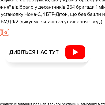
ння" відібрало у десантників 25-ї бригади 1 м
 установку Нона-С, 1 БТР-Д(той, що без башти 
 БМД-1/2 (дякуємо читачів за уточнення - ред.)
ДИВІТЬСЯ НАС ТУТ
залежне видання без навʼязливої реклами й замовних мате