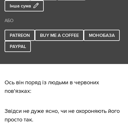
Інша сума
АБО
PATREON
BUY ME A COFFEE
МОНОБАЗА
PAYPAL
Ось він поряд із людьми в червоних
пов'язках:
Звідси не дуже ясно, чи не охороняють його
просто так.