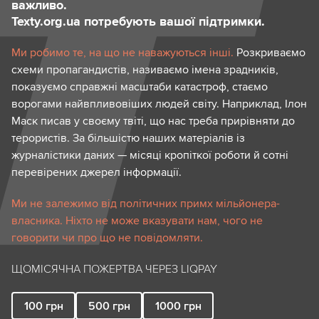
важливо.
Texty.org.ua потребують вашої підтримки.
Ми робимо те, на що не наважуються інші.
Розкриваємо
схеми пропагандистів, називаємо імена зрадників,
показуємо справжні масштаби катастроф, стаємо
ворогами найвпливовіших людей світу. Наприклад, Ілон
Маск писав у своєму твіті, що нас треба прирівняти до
терористів. За більшістю наших матеріалів із
журналістики даних — місяці кропіткої роботи й сотні
перевірених джерел інформації.
Ми не залежимо від політичних примх мільйонера-
власника. Ніхто не може вказувати нам, чого не
говорити чи про що не повідомляти.
ЩОМІСЯЧНА ПОЖЕРТВА ЧЕРЕЗ LIQPAY
100
грн
500
грн
1000
грн