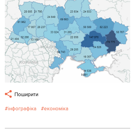
Поширити
інфографіка
економіка