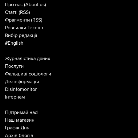
Про нас
(About us)
Статті
(RSS)
Фрагменти
(RSS)
Розсилки Текстів
Вибір редакції
#English
Журналістика даних
Послуги
Фальшиві соціологи
Дезінформація
Disinfomonitor
Інтернам
Підтримай нас!
Наш магазин
Графік Дня
Архів блогів