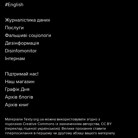
#English
Журналістика даних
Послуги
Фальшиві соціологи
Дезінформація
Disinfomonitor
Інтернам
Підтримай нас!
Наш магазин
Графік Дня
Архів блогів
Архів книг
Матеріали Texty.org.ua можна використовувати згідно з
ліцензією
Creative Commons із зазначенням авторства, CC BY
(переклад ліцензії
українською
). Велике прохання ставити
гіперпосилання в першому чи другому абзаці вашого матеріалу.