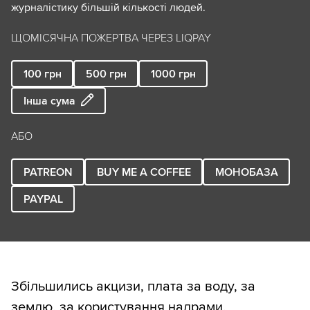
журналістику більшій кількості людей.
ЩОМІСЯЧНА ПОЖЕРТВА ЧЕРЕЗ LIQPAY
100
грн
500
грн
1000
грн
Інша сума
АБО
PATREON
BUY ME A COFFEE
МОНОБАЗА
PAYPAL
Збільшились акцизи, плата за воду, за
землю, за користування надрами,