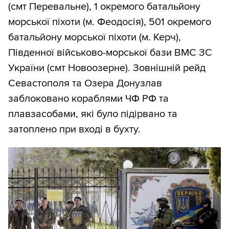
(смт Перевальне), 1 окремого батальйону
морської піхоти (м. Феодосія), 501 окремого
батальйону морської піхоти (м. Керч),
Південної військово-морської бази ВМС ЗС
України (смт Новоозерне). Зовнішній рейд
Севастополя та Озера Донузлав
заблоковано кораблями ЧФ РФ та
плавзасобами, які було підірвано та
затоплено при вході в бухту.