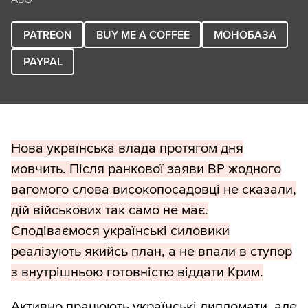
PATREON
BUY ME A COFFEE
МОНОБАЗА
PAYPAL
Нова українська влада протягом дня
мовчить. Після ранкової заяви ВР жодного
вагомого слова високопосадовці не сказали,
дій військових так само не має.
Сподіваємося українські силовики
реалізують якийсь план, а не впали в ступор
з внутрішньою готовністю віддати Крим.
Активно працюють українські дипломати, але