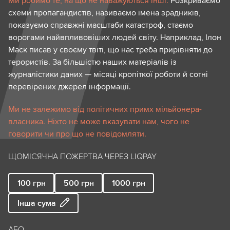
Ми робимо те, на що не наважуються інші.
Розкриваємо
схеми пропагандистів, називаємо імена зрадників,
показуємо справжні масштаби катастроф, стаємо
ворогами найвпливовіших людей світу. Наприклад, Ілон
Маск писав у своєму твіті, що нас треба прирівняти до
терористів. За більшістю наших матеріалів із
журналістики даних — місяці кропіткої роботи й сотні
перевірених джерел інформації.
Ми не залежимо від політичних примх мільйонера-
власника. Ніхто не може вказувати нам, чого не
говорити чи про що не повідомляти.
ЩОМІСЯЧНА ПОЖЕРТВА ЧЕРЕЗ LIQPAY
100
грн
500
грн
1000
грн
Інша сума
АБО