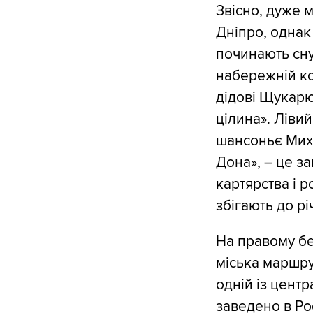
Звісно, дуже 
Дніпро, однак
починають сну
набережній ко
дідові Щукарю
цілина». Ліви
шансоньє Миха
Дона», – це з
картярства і р
збігають до рі
На правому бе
міська маршру
одній із центр
заведено в Рос