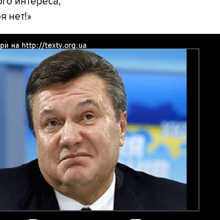
ого интереса,
 нет!»