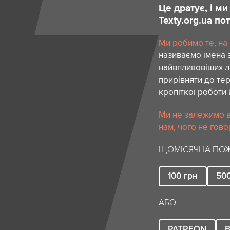
Це дратує, і м
Texty.org.ua п
Ми робимо те, на
називаємо імена 
найвпливовіших лю
прирівняти до тер
кропіткої роботи 
Ми не залежимо в
нам, чого не гово
ЩОМІСЯЧНА ПОЖ
100
грн
50
АБО
PATREON
B