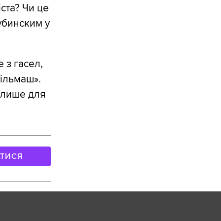
ста? Чи це
убинским у
 з гасел,
ільмаш».
е лише для
АТИСЯ