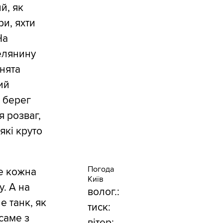
й, як
и, яхти
На
елянину
нята
ий
 берег
я розваг,
які круто
Погода
е кожна
Київ
. А на
волог.:
е танк, як
тиск:
 саме з
вітер: