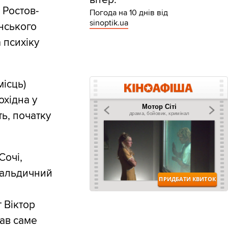
 Ростов-
Погода на 10 днів від
sinoptik.ua
інського
 психіку
місць)
охідна у
ть, початку
Сочі,
еральдичний
 Віктор
рав саме