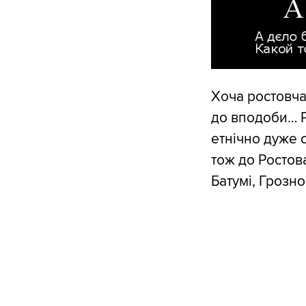
Хоча ростовчан
до вподоби… Р
етнічно дуже 
тож до Ростов
Батумі, Грозно