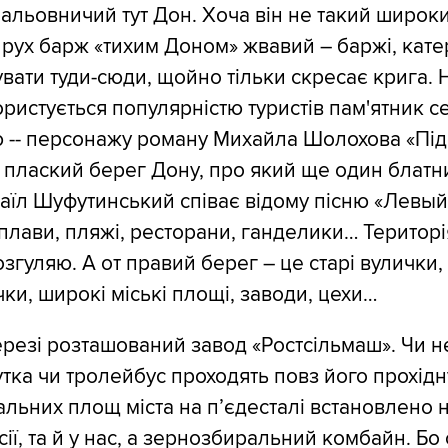
мальовничий тут Дон. Хоча він не такий широки
 рух барж «тихим Доном» жвавий – баржі, катер
вати туди-сюди, щойно тільки скресає крига. 
ристується популярністю туристів пам'ятник с
 -- персонажу роману Михайла Шолохова «Під
й плаский берег Дону, про який ще один блатн
їл Шуфутинський співає відому пісню «Левый
аплави, пляжі, ресторани, ганделики… Територі
озгуляю. А от правий берег – це старі вулички, 
чки, широкі міські площі, заводи, цехи…
резі розташований завод «Ростсільмаш». Чи н
тка чи тролейбус проходять повз його прохідну
альних площ міста на п’єдесталі встановлено н
ії, та й у нас, а зернозбиральний комбайн. Бо