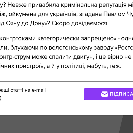
у? Невже привабила кримінальна репутація мі
біж, ойкумена для українців, згадана Павлом Ч
«Від Сяну до Дону»? Скоро довідаємося.
онтртоками категорически запрещено» - одне
ли, блукаючи по велетенському заводу «Ростс
онтр-струм може спалити двигун, і це вірно н
них пристроїв, а й у політиці, мабуть, теж.
щі статті на e-mail
ПІДПИС
)