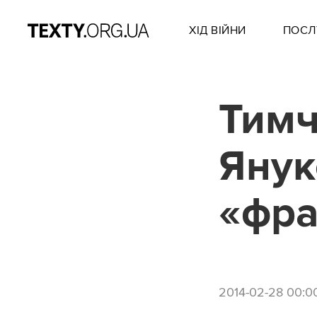
ХІД ВІЙНИ
ПОСЛ
Тимч
Янук
«фра
2014-02-28 00:0