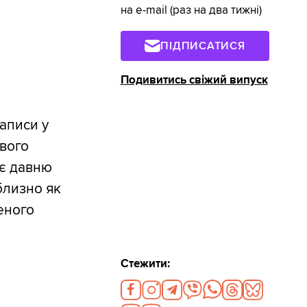
на e-mail (раз на два тижні)
ПІДПИСАТИСЯ
Подивитись свіжий випуск
аписи у
вого
ає давню
иблизно як
еного
Стежити: