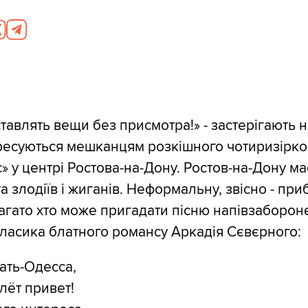
тавлять вещи без присмотра!» - застерігають н
дресуються мешканцям розкішного чотиризірко
» у центрі Ростова-на-Дону. Ростов-на-Дону м
а злодіїв і жиганів. Неформальну, звісно - пр
Багато хто може пригадати пісню напівзаборон
ласика блатного романсу Аркадія Сєвєрного:
мать-Одесса,
лёт привет!