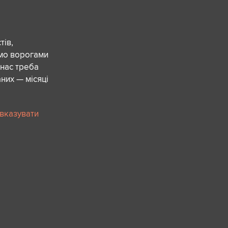
ів,
ємо ворогами
 нас треба
них — місяці
 вказувати