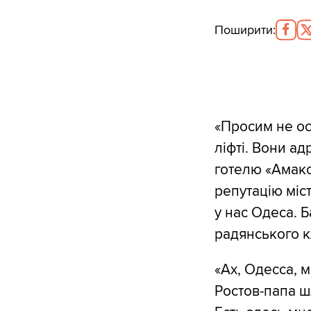
Поширити
:
«Просим не ос
ліфті. Вони а
готелю «Амакс
репутацію міст
у нас Одеса. 
радянського к
«Ах, Одесса, 
Ростов-папа ш