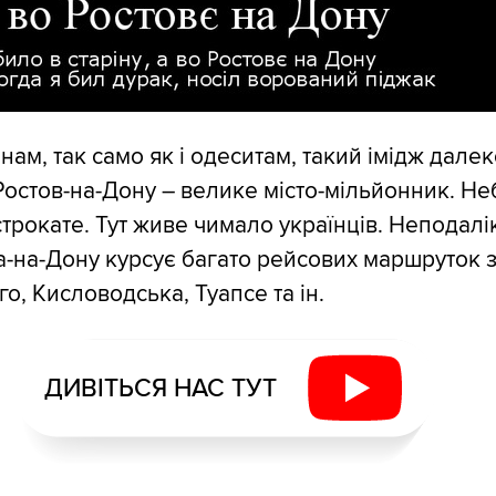
ам, так само як і одеситам, такий імідж далек
остов-на-Дону – велике місто-мільйонник. Не
строкате. Тут живе чимало українців. Неподалі
а-на-Дону курсує багато рейсових маршруток з
го, Кисловодська, Туапсе та ін.
ДИВІТЬСЯ НАС ТУТ