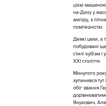
цією машиною,
на-Дону у масо
ампіру, з ліп
помпезністю.
Деякі цехи, а 
побудовані ще 
стилі кубізм і
ХХI століття.
Минулого року 
зупинився тут 
обіг звання Ге
дорівнюватиме
Янукович. Але