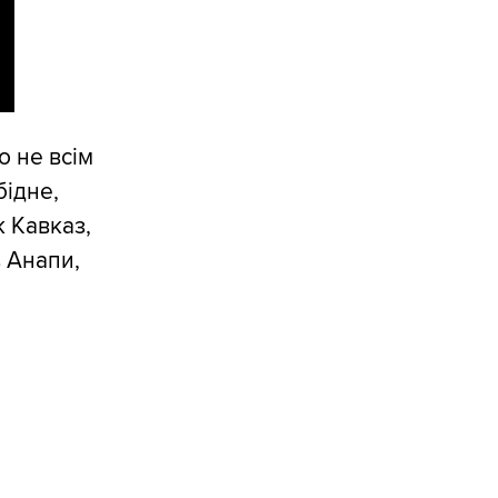
о не всім
бідне,
к Кавказ,
 Анапи,