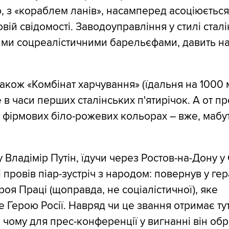
 з «кораблем ланів», насамперед асоціюється
вій свідомості. Заводоуправління у стилі стал
ними соцреалістичними барельєфами, давить на
також «Комбінат харчування» (їдальня на 1000 
в часи перших сталінських п'ятирічок. А от пр
 у фірмових біло-рожевих кольорах – вже, мабу
Владімір Путін, їдучи через Ростов-на-Дону у 
і провів піар-зустріч з народом: повернув у г
роя Праці (щоправда, не соціалістичної), яке
 Герою Росії. Навряд чи це звання отримає тут
 чому для прес-конференції у вигнанні він об