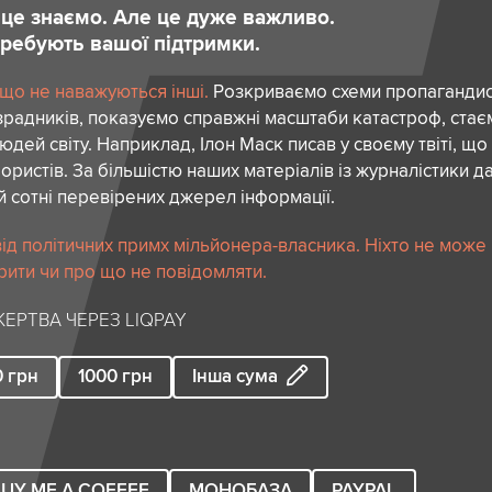
и це знаємо. Але це дуже важливо.
отребують вашої підтримки.
 що не наважуються інші.
Розкриваємо схеми пропагандист
зрадників, показуємо справжні масштаби катастроф, ста
дей світу. Наприклад, Ілон Маск писав у своєму твіті, що
ористів. За більшістю наших матеріалів із журналістики да
й сотні перевірених джерел інформації.
ід політичних примх мільйонера-власника. Ніхто не може
рити чи про що не повідомляти.
ЕРТВА ЧЕРЕЗ LIQPAY
0
грн
1000
грн
Інша сума
UY ME A COFFEE
МОНОБАЗА
PAYPAL