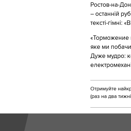
Ростов-на-Дон
– останній ру
тексті-гімні: 
«Торможение к
яке ми побачи
Дуже мудро: к
електромеханіч
Отримуйте найкра
(раз на два тижні