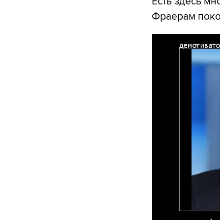
Есть здесь мн
Фраерам покоя