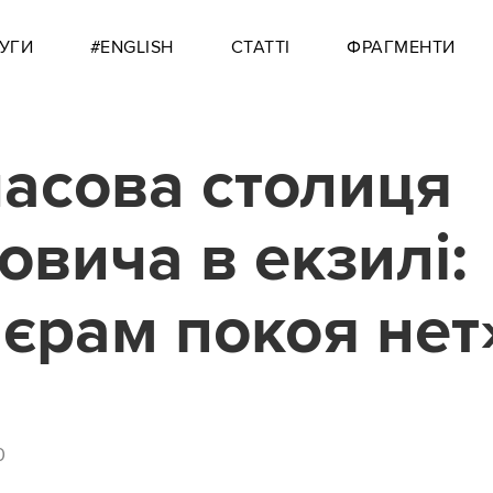
УГИ
#ENGLISH
СТАТТІ
ФРАГМЕНТИ
асова столиця
овича в екзилі:
єрам покоя нет
0