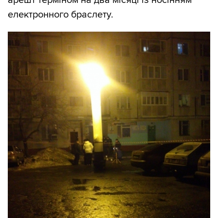
арешт терміном на два місяці із носінням
електронного браслету.