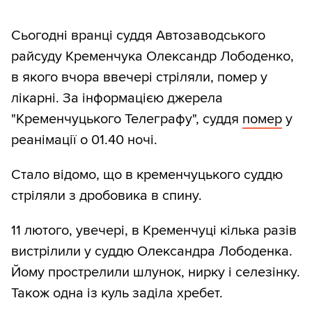
Сьогодні вранці суддя Автозаводського
райсуду Кременчука Олександр Лободенко,
в якого вчора ввечері стріляли, помер у
лікарні. За інформацією джерела
"Кременчуцького Телеграфу", суддя
помер
у
реанімації о 01.40 ночі.
Стало відомо, що в кременчуцького суддю
стріляли з дробовика в спину.
11 лютого, увечері, в Кременчуці кілька разів
вистрілили у суддю Олександра Лободенка.
Йому прострелили шлунок, нирку і селезінку.
Також одна із куль заділа хребет.