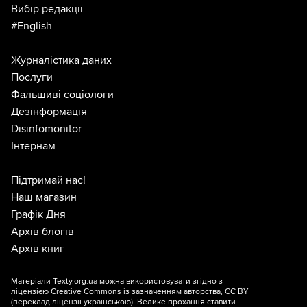
Вибір редакції
#English
Журналістика даних
Послуги
Фальшиві соціологи
Дезінформація
Disinfomonitor
Інтернам
Підтримай нас!
Наш магазин
Графік Дня
Архів блогів
Архів книг
Матеріали Texty.org.ua можна використовувати згідно з
ліцензією
Creative Commons із зазначенням авторства, CC BY
(переклад ліцензії
українською
). Велике прохання ставити