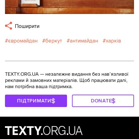
Поширити
євромайдан
беркут
антимайдан
харків
TEXTY.ORG.UA — незалежне видання без навʼязливої
реклами й замовних матеріалів. Щоб працювати далі,
нам потрібна ваша підтримка.
ПІДТРИМАТИ
DONATE