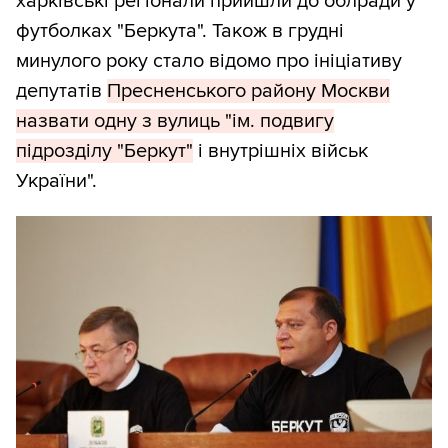
харківські регіонали прийшли до облради у
футболках "Беркута". Також в грудні
минулого року стало відомо про ініціативу
депутатів
Пресненського району Москви
назвати одну з вулиць "ім. подвигу
підрозділу "Беркут"
і внутрішніх військ
України".