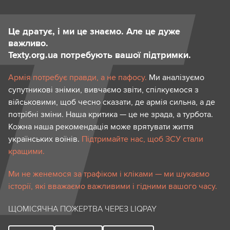
Це дратує, і ми це знаємо. Але це дуже
важливо.
Texty.org.ua потребують вашої підтримки.
Армія потребує правди, а не пафосу.
Ми аналізуємо
супутникові знімки, вивчаємо звіти, спілкуємося з
військовими, щоб чесно сказати, де армія сильна, а де
потрібні зміни. Наша критика — це не зрада, а турбота.
Кожна наша рекомендація може врятувати життя
українських воїнів.
Підтримайте нас, щоб ЗСУ стали
кращими.
Ми не женемося за трафіком і кліками — ми шукаємо
історії, які вважаємо важливими і гідними вашого часу.
ЩОМІСЯЧНА ПОЖЕРТВА ЧЕРЕЗ LIQPAY