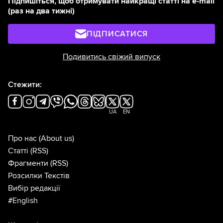
Підпишіться, щоб отримувати найкращі статті на e-mail
(раз на два тижні)
ПІДПИСАТИСЯ
Подивитись свіжий випуск
Стежити:
UA
EN
Про нас
(About us)
Статті
(RSS)
Фрагменти
(RSS)
Розсилки Текстів
Вибір редакції
#English