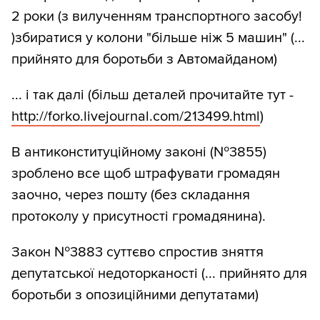
2 роки (з вилученням транспортного засобу!
)збиратися у колони "більше ніж 5 машин" (...
прийнято для боротьби з Автомайданом)
... і так далі (більш деталей прочитайте тут -
http:/
/
forko.livejournal.com/
213499.html
)
В антиконституційному законі (№3855)
зроблено все щоб штрафувати громадян
заочно, через пошту (без складання
протоколу у присутності громадянина).
Закон №3883 суттєво спростив зняття
депутатської недоторканості (... прийнято для
боротьби з опозиційними депутатами)