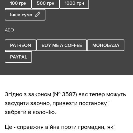
100
грн
500
грн
1000
грн
Інша сума
АБО
PATREON
BUY ME A COFFEE
МОНОБАЗА
PAYPAL
Згідно з законом (№ 3587) вас тепер можуть
засудити заочно, привезти постанову і
забрати в колонію.
Це - справжня війна проти громадян, які