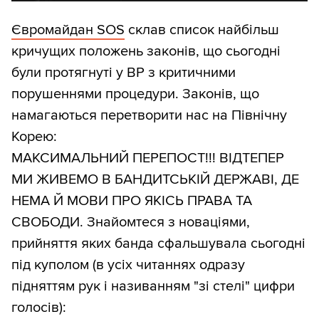
Євромайдан SOS
склав список найбільш
кричущих положень законів, що сьогодні
були протягнуті у ВР з критичними
порушеннями процедури. Законів, що
намагаються перетворити нас на Північну
Корею:
МАКСИМАЛЬНИЙ ПЕРЕПОСТ!!! ВІДТЕПЕР
МИ ЖИВЕМО В БАНДИТСЬКІЙ ДЕРЖАВІ, ДЕ
НЕМА Й МОВИ ПРО ЯКІСЬ ПРАВА ТА
СВОБОДИ. Знайомтеся з новаціями,
прийняття яких банда сфальшувала сьогодні
під куполом (в усіх читаннях одразу
підняттям рук і називанням "зі стелі" цифри
голосів):