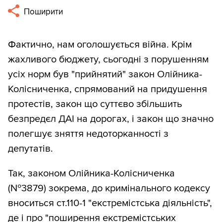
Поширити
Фактично, нам оголошується війна. Крім
жахливого бюджету, сьогодні з порушенням
усіх норм був "прийнятий" закон Олійника-
Колісниченка, спрямований на придушення
протестів, закон що суттєво збільшить
безпредєл ДАІ на дорогах, і закон що значно
полегшує зняття недоторканності з
депутатів.
Так, законом Олійника-Колісниченка
(№3879) зокрема, до кримінального кодексу
вноситься ст.110-1 "екстремістська діяльність",
де і про "поширення екстремістських