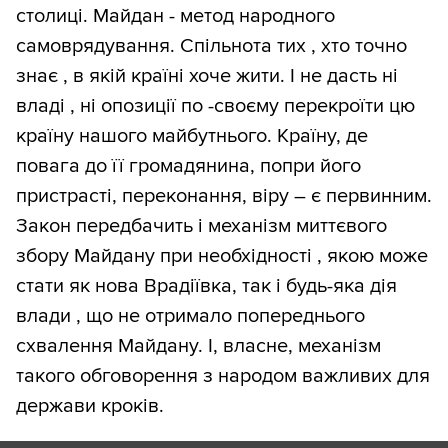
столиці. Майдан - метод народного
самоврядування. Спільнота тих , хто точно
знає , в якій країні хоче жити. І не дасть ні
владі , ні опозиції по -своєму перекроїти цю
країну нашого майбутнього. Країну, де
повага до її громадянина, попри його
пристрасті, переконання, віру – є первинним.
Закон передбачить і механізм миттєвого
збору Майдану при необхідності , якою може
стати як нова Врадіївка, так і будь-яка дія
влади , що не отримало попереднього
схвалення Майдану. І, власне, механізм
такого обговорення з народом важливих для
держави кроків.