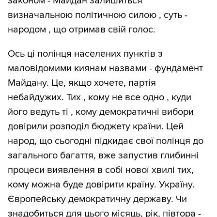
законом - Майдан залишиться
визначальною політичною силою , суть -
народом , що отримав свій голос.
Ось ці полінця населених пунктів з
маловідомими киянам назвами - фундамент
Майдану. Це, якщо хочете, партія
небайдужих. Тих , кому не все одно , куди
його ведуть ті , кому демократичні вибори
довірили розподіл бюджету країни. Цей
народ, що сьогодні підкидає свої полінця до
загального багаття, вже запустив глибинні
процеси виявлення в собі нової хвилі тих,
кому можна буде довірити країну. Україну.
Європейську демократичну державу. Чи
знадобиться для цього місяць, рік, півтора -