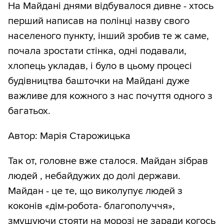
На Майдані днями відбувалося дивне - хтось
перший написав на полінці назву свого
населеного пункту, інший зробив те ж саме,
почала зростати стінка, одні подавали,
хлопець укладав, і було в цьому процесі
будівництва башточки на Майдані дуже
важливе для кожного з нас почуття одного з
багатьох.
Автор: Марія Старожицька
Так от, головне вже сталося. Майдан зібрав
людей , небайдужих до долі держави.
Майдан - це те, що виколупує людей з
коконів «дім-робота- благополуччя»,
змушуючи стояти на морозі не заради когось