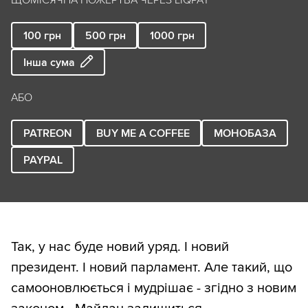
ЩОМІСЯЧНА ПОЖЕРТВА ЧЕРЕЗ LIQPAY
100
грн
500
грн
1000
грн
Інша сума
АБО
PATREON
BUY ME A COFFEE
МОНОБАЗА
PAYPAL
Так, у нас буде новий уряд. І новий
президент. І новий парламент. Але такий, що
самооновлюється і мудрішає - згідно з новим