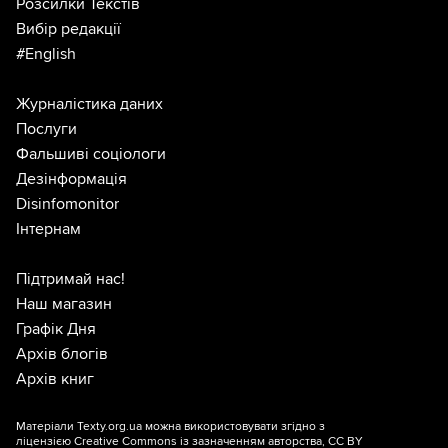
Розсилки Текстів
Вибір редакції
#English
Журналістика даних
Послуги
Фальшиві соціологи
Дезінформація
Disinfomonitor
Інтернам
Підтримай нас!
Наш магазин
Графік Дня
Архів блогів
Архів книг
Матеріали Texty.org.ua можна використовувати згідно з
ліцензією
Creative Commons із зазначенням авторства, CC BY