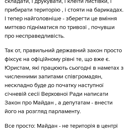
складати, і друкувати, і клеїти листівки, і
прибирати територію , і стояти на барикадах.
І тепер найголовніше - зберегти це вміння
миттєво підніматися по тривозі , почувши
про несправедливість.
Так от, правильний державний закон просто
фіксує на офіційному рівні те, що вже є.
Юристам, які працюють сьогодні в наметах з
численними запитами співгромадян,
нескладно буде до початку наступної
січневій сесії Верховної Ради написати
Закон про Майдан , а депутатам - внести
його на розгляд парламенту.
Все просто: Майдан - не територія в центрі