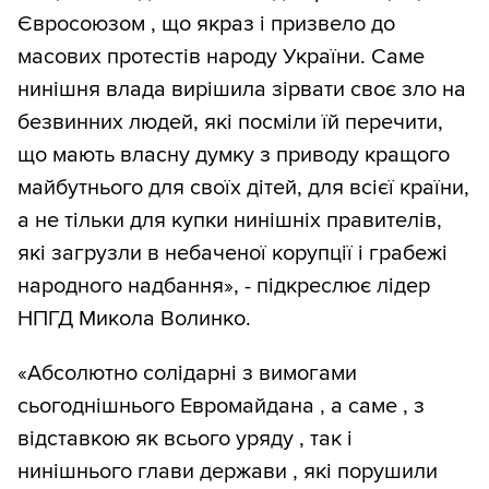
Євросоюзом , що якраз і призвело до
масових протестів народу України. Саме
нинішня влада вирішила зірвати своє зло на
безвинних людей, які посміли їй перечити,
що мають власну думку з приводу кращого
майбутнього для своїх дітей, для всієї країни,
а не тільки для купки нинішніх правителів,
які загрузли в небаченої корупції і грабежі
народного надбання», - підкреслює лідер
НПГД Микола Волинко.
«Абсолютно солідарні з вимогами
сьогоднішнього Евромайдана , а саме , з
відставкою як всього уряду , так і
нинішнього глави держави , які порушили